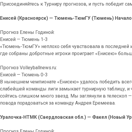
Присоединяйтесь к Турниру прогнозов, и пусть победит с
Енисей (Красноярск) — Тюмень-ТюмГУ (Тюмень) Начало 
Прогноз Елены Годиной:
Енисей — Тюмень 1-3
«Тюмень-ТюмГУ» неплохо себя чувствовала в последней иг
где собраны добротные игроки проиграет «Енисею» больше 
Прогноз Volleyballnews.ru:
Енисей — Тюмень 0-3
В нынешнем чемпионате «Енисею» удалось победить всег
слабейшей команды лиги замыкает турнирную таблицу, и ч
сойтись слишком много звезд. Мы заглянули в телескоп —
повода порадоваться за команду Андрея Еремеева.
Уралочка-НТМК (Свердловская обл.) — Факел (Новый Уре
Прогноз Елены Годиной: