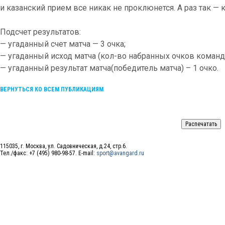
и казанский прием все никак не проклюнется. А раз так —
Подсчет результатов:
— угаданный счет матча — 3 очка;
— угаданный исход матча (кол-во набранных очков команда
— угаданный результат матча(победитель матча) – 1 очко.
ВЕРНУТЬСЯ КО ВСЕМ ПУБЛИКАЦИЯМ
115035, г. Москва, ул. Садовническая, д.24, стр.6.
Тел./факс: +7 (495) 980-98-57. E-mail:
sport@avangard.ru