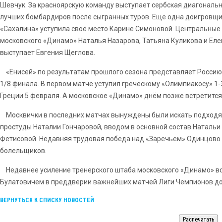
Шевчук. За красноярскую команду выступает сербская диагональн
лучших бомбардиров после сыгранных туров. Еще одна доигровщ
«Сахалина» уступила своё место Карине Симоновой. Центральны
московского «Динамо» Наталья Назарова, Татьяна Куликова и Ел
выступает Евгения Щеглова.
«Енисей» по результатам прошлого сезона представляет Россию 
1/8 финала. В первом матче уступил греческому «Олимпиакосу» 1-
Греции 5 февраля. А московское «Динамо» днём позже встретится
Москвички в последних матчах вынуждены были искать подходящ
простуды Наталии Гончаровой, вводом в основной состав Наталь
Фетисовой. Недавняя трудовая победа над «Заречьем» Одинцово 
болельщиков.
Недавнее усиление тренерского штаба московского «Динамо» в
Булатовичем в преддверии важнейших матчей Лиги Чемпионов до
ВЕРНУТЬСЯ К СПИСКУ НОВОСТЕЙ