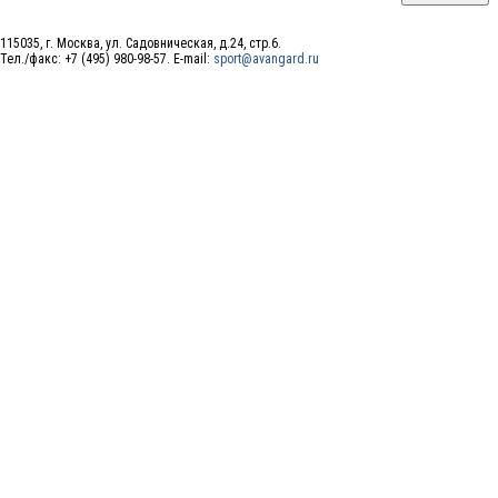
115035, г. Москва, ул. Садовническая, д.24, стр.6.
Тел./факс: +7 (495) 980-98-57. E-mail:
sport@avangard.ru