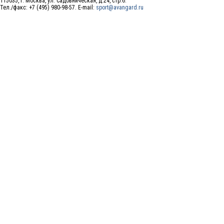
115035, г. Москва, ул. Садовническая, д.24, стр.6.
Тел./факс: +7 (495) 980-98-57. E-mail:
sport@avangard.ru