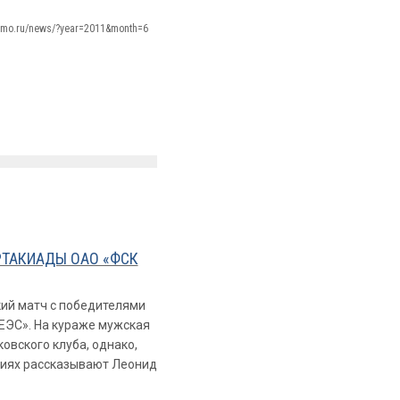
namo.ru/news/?year=2011&month=6
АРТАКИАДЫ ОАО «ФСК
ий матч с победителями
ЭС». На кураже мужская
овского клуба, однако,
ениях рассказывают Леонид