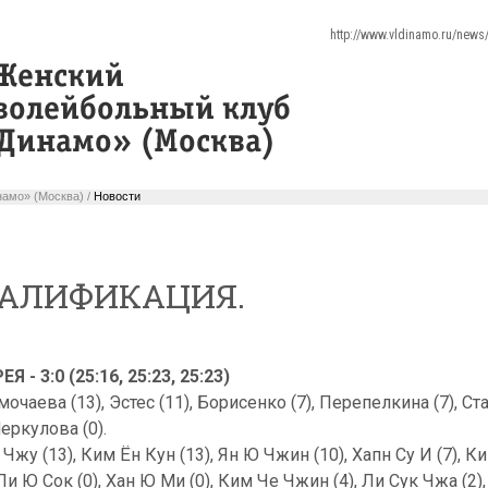
http://www.vldinamo.ru/new
амо» (Москва) /
Новости
КВАЛИФИКАЦИЯ.
- 3:0 (25:16, 25:23, 25:23)
мочаева (13), Эстес (11), Борисенко (7), Перепелкина (7), С
Меркулова (0).
жу (13), Ким Ён Кун (13), Ян Ю Чжин (10), Хапн Су И (7), Ки
 Ли Ю Сок (0), Хан Ю Ми (0), Ким Че Чжин (4), Ли Сук Чжа (2)