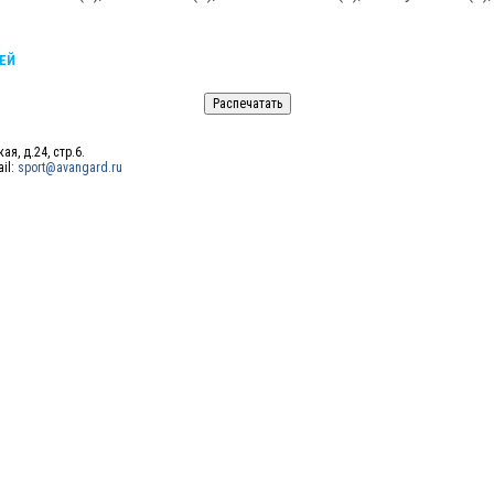
ЕЙ
ая, д.24, стр.6.
ail:
sport@avangard.ru