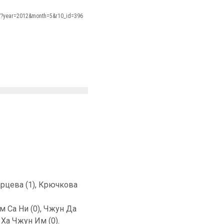
s/?year=2012&month=5&r10_id=396
тарцева (1), Крючкова
м Са Ни (0), Чжун Да
, Ха Чжун Им (0).