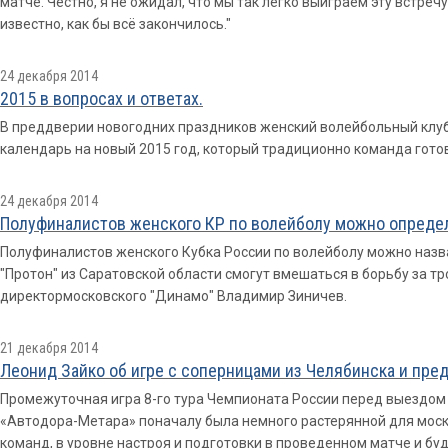
матче. Честно, я не ожидал, что мы так легко выиграем эту встреч
известно, как бы всё закончилось."
24 декабря 2014
2015 в вопросах и ответах.
В преддверии новогодних праздников женский волейбольный кл
календарь на новый 2015 год, который традиционно команда гото
24 декабря 2014
Полуфиналистов женского КР по волейболу можно определ
Полуфиналистов женского Кубка России по волейболу можно назва
"Протон" из Саратовской области смогут вмешаться в борьбу за тр
директормосковского "Динамо" Владимир Зиничев.
21 декабря 2014
Леонид Зайко об игре с соперницами из Челябинска и пр
Промежуточная игра 8-го тура Чемпионата России перед выездом 
«Автодора-Метара» поначалу была немного растерянной для моск
команд, в уровне настроя и подготовки в проведенном матче и бу