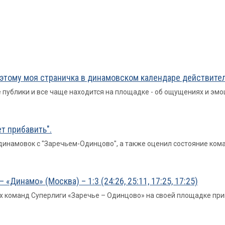
оэтому моя страничка в динамовском календаре действите
ублики и все чаще находится на площадке - об ощущениях и эмоци
т прибавить".
инамовок с "Заречьем-Одинцово", а также оценил состояние ком
«Динамо» (Москва) – 1:3 (24:26, 25:11, 17:25, 17:25)
их команд Суперлиги «Заречье – Одинцово» на своей площадке пр