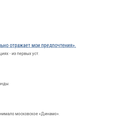
льно отражает мои предпочтения».
ях - из первых уст.
анды.
инимало московское «Динамо».