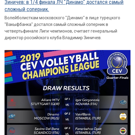
Зиничев: в 1/4 финала ЛЧ "Динамо" достался самый
сложный соперник.
Волейболисткам московского "Динамо" в лице турецкого
"Вакыфбанка" достался самый сложный соперник в
четвертьфинале Лиги чемпионов, считает генеральный
директор российского клуба Владимир Зиничев.