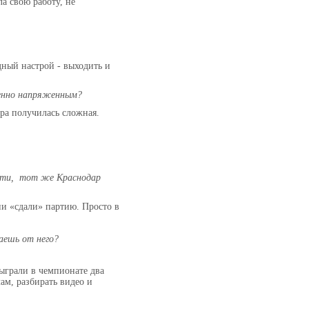
а свою работу, не
дный настрой - выходить и
обенно напряженным?
ра получилась сложная.
тати, тот же Краснодар
ни «сдали» партию. Просто в
.
аешь от него?
ыграли в чемпионате два
ам, разбирать видео и