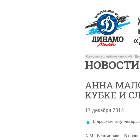
Женский волейбольный клуб «Дин
НОВОСТИ
АННА МАЛ
КУБКЕ И С
17 декабря 2014
В прошлом году ты присо
А.М.: Вспоминаю... В прошл