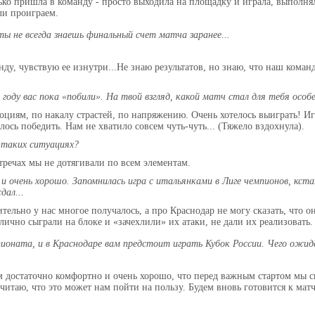
лько пришла в команду - просто выходила на площадку и играла, выполнял
ли проиграем.
 ты не всегда знаешь финальный счет матча заранее...
нду, чувствую ее изнутри...Не знаю результатов, но знаю, что наш коман
 году вас пока «побили». На твой взгляд, какой матч стал для тебя ос
оциям, по накалу страстей, по напряжению. Очень хотелось выиграть! Иг
алось победить. Нам не хватило совсем чуть-чуть... (Тяжело вздохнула).
в таких ситуациях?
стречах мы не дотягивали по всем элементам.
 и очень хорошо. Запомнилась игра с итальянками в Лиге чемпионов, кс
дал...
тельно у нас многое получалось, а про Краснодар не могу сказать, что о
ично сыграли на блоке и «зачехлили» их атаки, не дали их реализовать
пионата, и в Краснодаре вам предстоит играть Кубок России. Чего ожид
м достаточно комфортно и очень хорошо, что перед важным стартом мы с
итаю, что это может нам пойти на пользу. Будем вновь готовится к матч