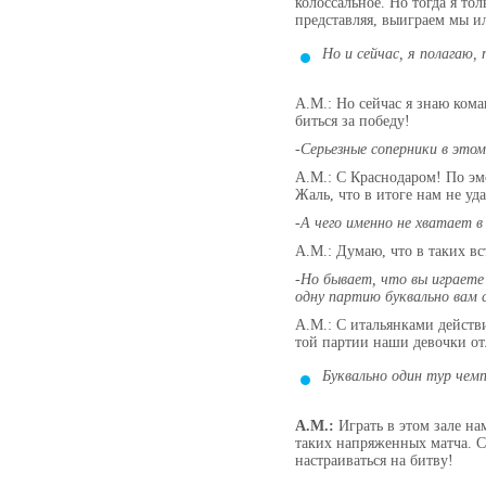
колоссальное. Но тогда я то
представляя, выиграем мы и
Но и сейчас, я полагаю,
А.М.: Но сейчас я знаю кома
биться за победу!
-Серьезные соперники в этом
А.М.: С Краснодаром! По эм
Жаль, что в итоге нам не уд
-А чего именно не хватает 
А.М.: Думаю, что в таких в
-Но бывает, что вы играете
одну партию буквально вам с
А.М.: С итальянками действи
той партии наши девочки отл
Буквально один тур чем
А.М.:
Играть в этом зале на
таких напряженных матча. Сч
настраиваться на битву!