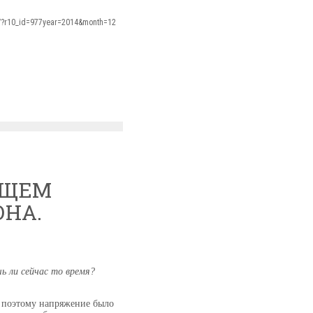
s/?r10_id=977year=2014&month=12
УЩЕМ
ОНА.
ь ли сейчас то время?
, поэтому напряжение было