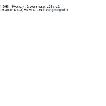
115035, г. Москва, ул. Садовническая, д.24, стр.6.
Тел./факс: +7 (495) 980-98-57. E-mail:
sport@avangard.ru