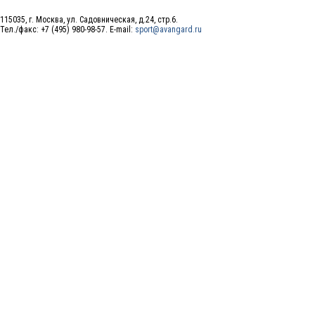
115035, г. Москва, ул. Садовническая, д.24, стр.6.
Тел./факс: +7 (495) 980-98-57. E-mail:
sport@avangard.ru