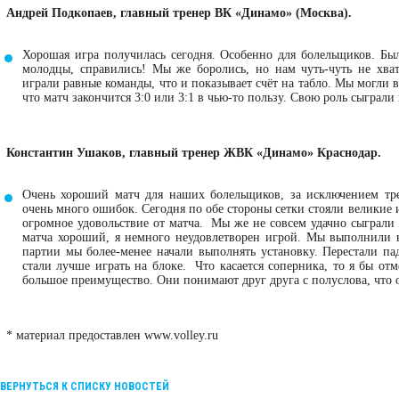
Андрей Подкопаев, главный тренер ВК «Динамо» (Москва).
Хорошая игра получилась сегодня. Особенно для болельщиков. Б
молодцы, справились! Мы же боролись, но нам чуть-чуть не хват
играли равные команды, что и показывает счёт на табло. Мы могли 
что матч закончится 3:0 или 3:1 в чью-то пользу. Свою роль сыгра
Константин Ушаков, главный тренер ЖВК «Динамо» Краснодар.
Очень хороший матч для наших болельщиков, за исключением тре
очень много ошибок. Сегодня по обе стороны сетки стояли великие 
огромное удовольствие от матча. Мы же не совсем удачно сыграли с
матча хороший, я немного неудовлетворен игрой. Мы выполнили не
партии мы более-менее начали выполнять установку. Перестали па
стали лучше играть на блоке. Что касается соперника, то я бы отм
большое преимущество. Они понимают друг друга с полуслов
* материал предоставлен www.volley.ru
ВЕРНУТЬСЯ К СПИСКУ НОВОСТЕЙ