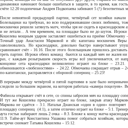
динамовки начинают больше ошибаться в защите, в то время, как гость
счёте 12:20 подопечные Андрея Подкопаева забивают 5 (!) безответных м
После невнятной предыдущей партии, четвёртый сет хозяйки начал
Болельщики на трибунах, во всю поддерживавшие своих любимиц, тож
москвички решили затянуть матч, чтобы зря не сидеть в краснодарском аэ
и не летали... А тем временем, на площадке было не до шуток. Игроки 
Кошелева мощным ударом заставляет ошибиться на приёме Обмочаеву – 
Точный удар Анастасии Марковой и эйс капитана москвичек Веры 
заволновались. Но краснодарки, довольно быстро наверстывают упущ
сравнивают счёт - 16:16. После этого болельщикам пришлось доставать
треть партии. Игроки обеих команд бьются за каждый мяч не жалея ни с
раз, с каждым розыгрышем скорость игры всё увеличивается, от нап
концовке сета краснодарки великолепно играют на блоке – 23:21.
обмениваются «любезностями» - 24:22. Обмочаева сокращает отрыв – 
по-капитански, расправляется с обороной соперниц – 25:23!
В перерыве между четвёртой и пятой партиями в зале было непривычно
следили за большим экраном, на котором работала «камера поцелуев». В
Фабиола открывает счёт в сете, со спины забросив мяч на площадку сопер
И тут же Кошелева прекрасно играет на блоке, закрыв атаку Марков
Маркова не сдаётся – 3:1. Наталья Дианская «один в один» повторяет
площадку соперниц (4:1), а затем отлично играет на блоке – 5:1. Трен
аута гостьи набирают лишь 2 очка – 8:3. Ближе к концу матча краснодар
11:9. Тайм-аут Константина Ушакова помог собраться хозяйкам, котор
встречи снимает Татьяна Кошелева – 15:12.