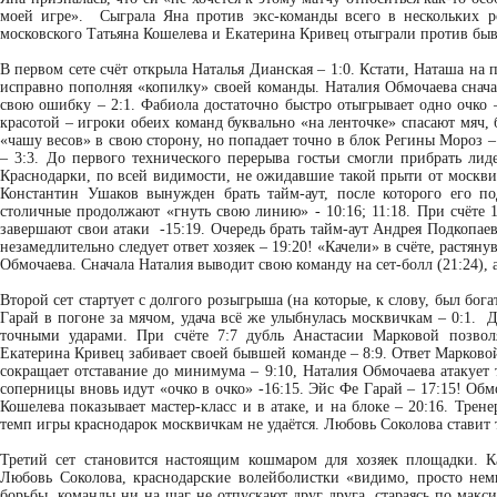
моей игре». Сыграла Яна против экс-команды всего в нескольких р
московского Татьяна Кошелева и Екатерина Кривец отыграли против бы
В первом сете счёт открыла Наталья Дианская – 1:0. Кстати, Наташа на 
исправно пополняя «копилку» своей команды. Наталия Обмочаева сначал
свою ошибку – 2:1. Фабиола достаточно быстро отыгрывает одно очко 
красотой – игроки обеих команд буквально «на ленточке» спасают мяч, 
«чашу весов» в свою сторону, но попадает точно в блок Регины Мороз 
– 3:3. До первого технического перерыва гостьи смогли прибрать лид
Краснодарки, по всей видимости, не ожидавшие такой прыти от москвич
Константин Ушаков вынужден брать тайм-аут, после которого его п
столичные продолжают «гнуть свою линию» - 10:16; 11:18. При счёте 
завершают свои атаки -15:19. Очередь брать тайм-аут Андрея Подкопаев
незамедлительно следует ответ хозяек – 19:20! «Качели» в счёте, растян
Обмочаева. Сначала Наталия выводит свою команду на сет-болл (21:24), 
Второй сет стартует с долгого розыгрыша (на которые, к слову, был бог
Гарай в погоне за мячом, удача всё же улыбнулась москвичкам – 0:1. 
точными ударами. При счёте 7:7 дубль Анастасии Марковой позвол
Екатерина Кривец забивает своей бывшей команде – 8:9. Ответ Марковой 
сокращает отставание до минимума – 9:10, Наталия Обмочаева атакует 
соперницы вновь идут «очко в очко» -16:15. Эйс Фе Гарай – 17:15! Обм
Кошелева показывает мастер-класс и в атаке, и на блоке – 20:16. Трен
темп игры краснодарок москвичкам не удаётся. Любовь Соколова ставит 
Третий сет становится настоящим кошмаром для хозяек площадки. 
Любовь Соколова, краснодарские волейболистки «видимо, просто нем
борьбы, команды ни на шаг не отпускают друг друга, стараясь по мак