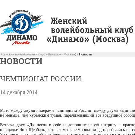
Женский волейбольный клуб «Динамо» (Москва) /
Новости
НОВОСТИ
ЧЕМПИОНАТ РОССИИ.
14 декабря 2014
Матч между двумя лидерами чемпионата России, между двумя «Динамо
не меньше, чем кубанским туман, парализовавший всё воздушное сооб
Встреча двух «Д» несла в себе и дополнительную интригу – красн
площадке Яны Щербань, которая меньше месяца назад перебралась из с
Яна призналась, что ей «не хочется к этому матчу относиться как-то о