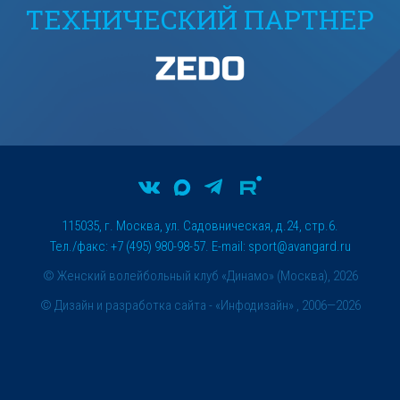
ТЕХНИЧЕСКИЙ ПАРТНЕР
115035, г. Москва, ул. Садовническая, д.24, стр.6.
Тел./факс: +7 (495) 980-98-57. E-mail:
sport@avangard.ru
© Женский волейбольный клуб «Динамо» (Москва), 2026
©
Дизайн и разработка сайта
- «Инфодизайн» , 2006—2026