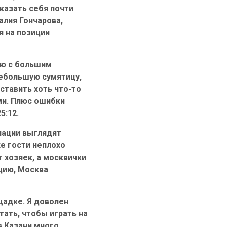
казать себя почти
лия Гончарова,
я на позиции
ию с большим
небольшую сумятицу,
ставить хоть что-то
ми. Плюс ошибки
25:12.
нации выглядят
ке гости неплохо
 хозяек, а москвички
ацию, Москва
щадке. Я доволен
тать, чтобы играть на
в Казани много