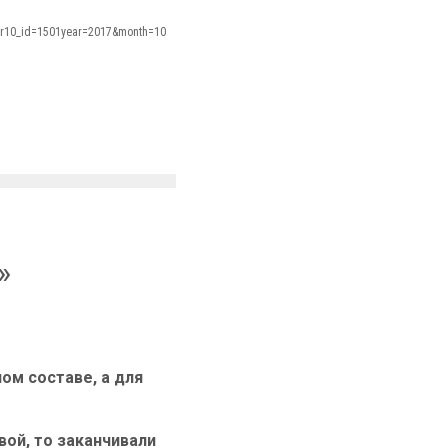
/?r10_id=1501year=2017&month=10
»
ом составе, а для
ой, то заканчивали