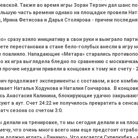
евской. Также во время игры Зоран Терзич дал шанс по
льшую часть времени однако на площадке провели Ната
 Ирина Фетисова и Дарья Столярова - причем последня
о» сразу взяло инициативу в свои руки и выиграло парт
ете перестановки в стане бело-голубых внесли в игру 
не повлияло. Нападающие «Метара» старались противопо
о их игра выглядела бледно по сравнению с москвичка
 и прочие неудачи привели в концовке к тому же счету - 
зич продолжает эксперименты с составом, и все комби
ивает Наталья Ходунова и Наталия Гончарова. В концов
сь Анастасия Калинина, блокирующие удачно закрывают
уют в аут. Счет 24:22 не получилось превратить в сенс
тч сезона со счетом 3:0.
ы делали на тренировке, то мы сегодня делали и на пло
мечу, что очень много всего нам еще предстоит отрабо
ом должно играть «Динамо». Что касается Суперкубка - 