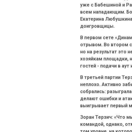
уже с Бабешиной и Ра
всем нападающим. Бо
Екатерина Любушкина,
доигровщицы.
В первом сете «Динам
отрывом. Во втором с
но на результат это 
хозяйкам площадки, н
гостей - подачи в аут
В третьей партии Тер
неплохо. Активно заб
собрались: разыграла
делают ошибки и атак
выигрывает первый ма
Зоран Терзич: «Что м
командой, однако, от
том уровне, на котор