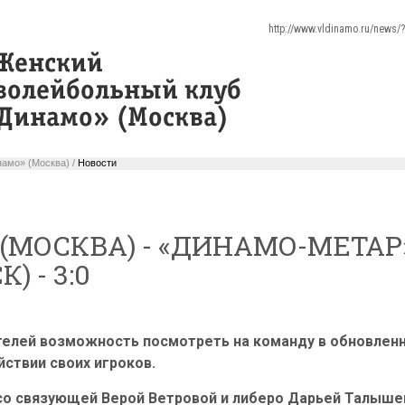
http://www.vldinamo.ru/news
амо» (Москва) /
Новости
(МОСКВА) - «ДИНАМО-МЕТАР
) - 3:0
ителей возможность посмотреть на команду в обновленн
йствии своих игроков.
 со связующей Верой Ветровой и либеро Дарьей Талышев