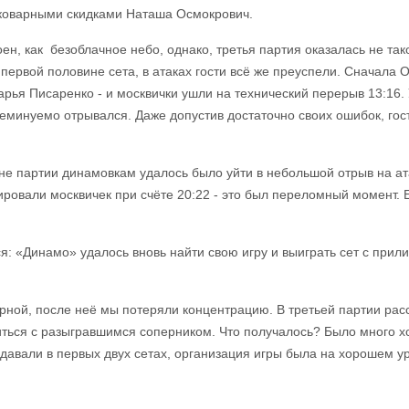
коварными скидками Наташа Осмокрович.
окоен, как безоблачное небо, однако, третья партия оказалась не т
ервой половине сета, в атаках гости всё же преуспели. Сначала 
арья Писаренко - и москвички ушли на технический перерыв 13:16.
еминуемо отрывался. Даже допустив достаточно своих ошибок, гос
не партии динамовкам удалось было уйти в небольшой отрыв на ата
ровали москвичек при счёте 20:22 - это был переломный момент. Е
я: «Динамо» удалось вновь найти свою игру и выиграть сет с прили
рной, после неё мы потеряли концентрацию. В третьей партии расс
иться с разыгравшимся соперником. Что получалось? Было много х
авали в первых двух сетах, организация игры была на хорошем уро