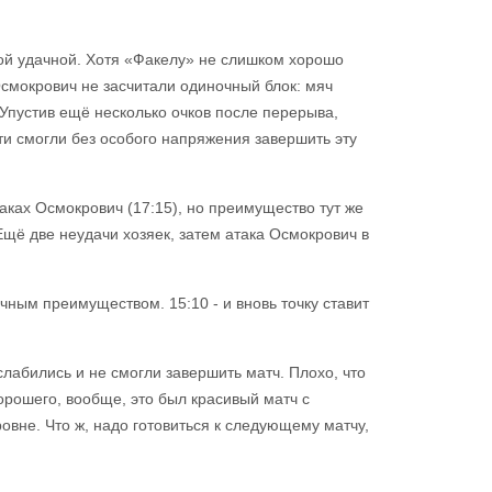
акой удачной. Хотя «Факелу» не слишком хорошо
Осмокрович не засчитали одиночный блок: мяч
 Упустив ещё несколько очков после перерыва,
ти смогли без особого напряжения завершить эту
ках Осмокрович (17:15), но преимущество тут же
щё две неудачи хозяек, затем атака Осмокрович в
чным преимуществом. 15:10 - и вновь точку ставит
лабились и не смогли завершить матч. Плохо, что
орошего, вообще, это был красивый матч с
вне. Что ж, надо готовиться к следующему матчу,