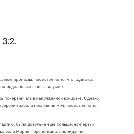
3:2.
чные прогнозы: несмотря на то, что «Динамо»
л определенные шансы на успех.
сь понервничать в напряженной концовке. Однако,
творения забила последний мяч, несмотря на то,
 партию, была довольна ещё больше: во-первых,
резко била Мария Перепёлкина, неожиданно