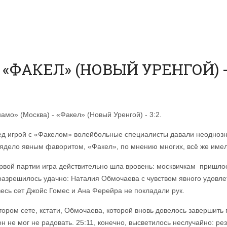
«ФАКЕЛ» (НОВЫЙ УРЕНГОЙ) - 
амо» (Москва) - «Факел» (Новый Уренгой) - 3:2.
д игрой с «Факелом» волейбольные специалисты давали неоднозна
ядело явным фаворитом, «Факел», по мнению многих, всё же име
рвой партии игра действительно шла вровень: москвичкам пришло
разрешилось удачно: Наталия Обмочаева с чувством явного удовле
весь сет Джойс Гомес и Ана Ферейра не покладали рук.
тором сете, кстати, Обмочаева, которой вновь довелось завершить
 он не мог не радовать. 25:11, конечно, высветилось неслучайно: 