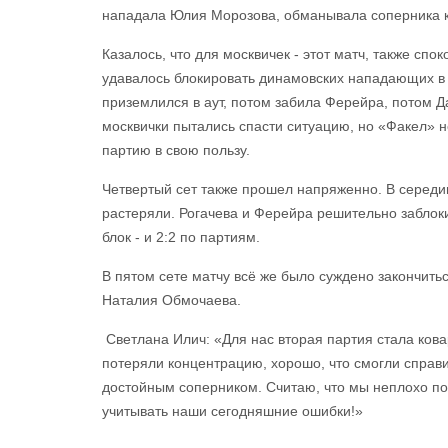
нападала Юлия Морозова, обманывала соперника 
Казалось, что для москвичек - этот матч, также сп
удавалось блокировать динамовских нападающих в п
приземлился в аут, потом забила Ферейра, потом Д
москвички пытались спасти ситуацию, но «Факел» н
партию в свою пользу.
Четвертый сет также прошел напряженно. В середи
растеряли. Рогачева и Ферейра решительно заблоки
блок - и 2:2 по партиям.
В пятом сете матчу всё же было суждено закончитьс
Наталия Обмочаева.
Светлана Илич: «Для нас вторая партия стала кова
потеряли концентрацию, хорошо, что смогли справ
достойным соперником. Считаю, что мы неплохо под
учитывать наши сегодняшние ошибки!»