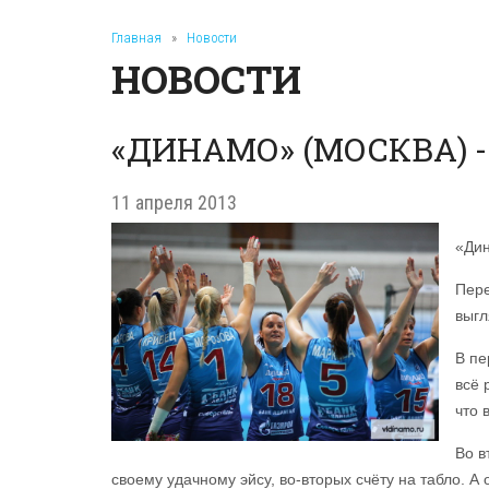
Главная
»
Новости
НОВОСТИ
«ДИНАМО» (МОСКВА) - 
11 апреля 2013
«Дин
Пере
выгл
В пе
всё 
что 
Во в
своему удачному эйсу, во-вторых счёту на табло. А