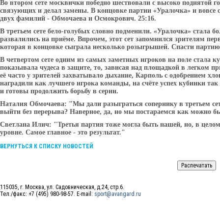
Во втором сете москвички победно шествовали с высоко поднятой г
связующих и делал замены. В концовке партии «Уралочка» и вовсе с
двух фамилий - Обмочаева и Осмокрович. 25:16.
В третьем сете бело-голубых словно подменили. «Уралочка» стала бо
развалились на приёме. Впрочем, этот сет запомнился зрителям п
которая в концовке сыграла несколько розыгрышей. Спасти партию т
В четвертом сете одним из самых заметных игроков на поле стала
показывала чудеса в защите, то, зависая над площадкой в легком п
её часто у зрителей захватывало дыхание, Карполь с одобрением хло
наградили как лучшего игрока команды, на счёте успех кубинки так 
и готовы продолжить борьбу в серии.
Наталия Обмочаева: "Мы дали разыграться сопернику в третьем сет
выйти без перерыва? Наверное, да, но мы постараемся как можно бы
Светлана Илич: "Третья партия тоже могла быть нашей, но, в цело
уровне. Самое главное - это результат."
ВЕРНУТЬСЯ К СПИСКУ НОВОСТЕЙ
115035, г. Москва, ул. Садовническая, д.24, стр.6.
Тел./факс: +7 (495) 980-98-57. E-mail:
sport@avangard.ru