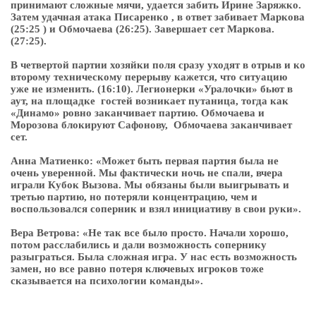
принимают сложные мячи, удается забить Ирине Заряжко.
Затем удачная атака Писаренко , в ответ забивает Маркова
(25:25 ) и Обмочаева (26:25). Завершает сет Маркова.
(27:25).
В четвертой партии хозяйки поля сразу уходят в отрыв и ко
второму техническому перерыву кажется, что ситуацию
уже не изменить. (16:10). Легионерки «Уралочки» бьют в
аут, на площадке гостей возникает путаница, тогда как
«Динамо» ровно заканчивает партию. Обмочаева и
Морозова блокируют Сафонову, Обмочаева заканчивает
сет.
Анна Матиенко: «Может быть первая партия была не
очень уверенной. Мы фактически ночь не спали, вчера
играли Кубок Вызова. Мы обязаны были выигрывать и
третью партию, но потеряли концентрацию, чем и
воспользовался соперник и взял инициативу в свои руки».
Вера Ветрова: «Не так все было просто. Начали хорошо,
потом расслабились и дали возможность сопернику
разыграться. Была сложная игра. У нас есть возможность
замен, но все равно потеря ключевых игроков тоже
сказывается на психологии команды».