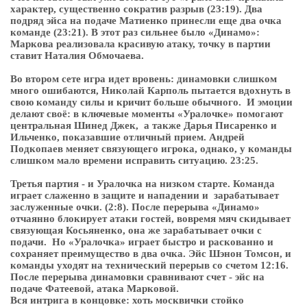
характер, существенно сократив разрыв (23:19). Два
подряд эйса на подаче Матиенко принесли еще два очка
команде (23:21). В этот раз сильнее было «Динамо»:
Маркова реализовала красивую атаку, точку в партии
ставит Наталия Обмочаева.
Во втором сете игра идет вровень: динамовки слишком
много ошибаются, Николай Карполь пытается вдохнуть в
свою команду силы и кричит больше обычного. И эмоции
делают своё: в ключевые моменты «Уралочке» помогают
центральная Шинед Джек, а также Дарья Писаренко и
Ильченко, показавшие отличный прием. Андрей
Подкопаев меняет связующего игрока, однако, у команды
слишком мало времени исправить ситуацию. 23:25.
Третья партия - и Уралочка на низком старте. Команда
играет слаженно в защите и нападении и зарабатывает
заслуженные очки. (2:8). После перерыва «Динамо»
отчаянно блокирует атаки гостей, вовремя мяч скидывает
связующая Косьяненко, она же зарабатывает очки с
подачи. Но «Уралочка» играет быстро и раскованно и
сохраняет преимущество в два очка. Эйс Шэнон Томсон, и
команды уходят на технический перерыв со счетом 12:16.
После перерыва динамовки сравнивают счет - эйс на
подаче Фатеевой, атака Марковой.
Вся интрига в концовке: хоть москвички стойко