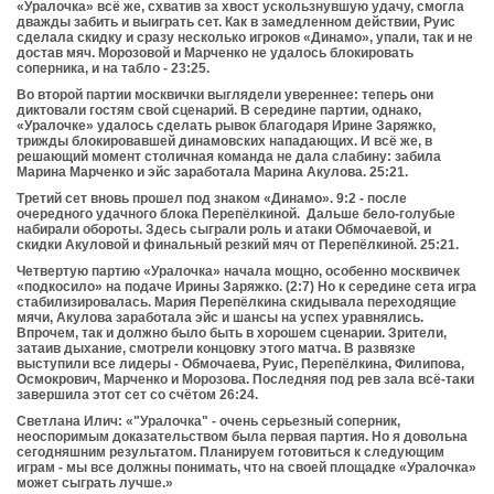
«Уралочка» всё же, схватив за хвост ускользнувшую удачу, смогла
дважды забить и выиграть сет. Как в замедленном действии, Руис
сделала скидку и сразу несколько игроков «Динамо», упали, так и не
достав мяч. Морозовой и Марченко не удалось блокировать
соперника, и на табло - 23:25.
Во второй партии москвички выглядели увереннее: теперь они
диктовали гостям свой сценарий. В середине партии, однако,
«Уралочке» удалось сделать рывок благодаря Ирине Заряжко,
трижды блокировавшей динамовских нападающих. И всё же, в
решающий момент столичная команда не дала слабину: забила
Марина Марченко и эйс заработала Марина Акулова. 25:21.
Третий сет вновь прошел под знаком «Динамо». 9:2 - после
очередного удачного блока Перепёлкиной. Дальше бело-голубые
набирали обороты. Здесь сыграли роль и атаки Обмочаевой, и
скидки Акуловой и финальный резкий мяч от Перепёлкиной. 25:21.
Четвертую партию «Уралочка» начала мощно, особенно москвичек
«подкосило» на подаче Ирины Заряжко. (2:7) Но к середине сета игра
стабилизировалась. Мария Перепёлкина скидывала переходящие
мячи, Акулова заработала эйс и шансы на успех уравнялись.
Впрочем, так и должно было быть в хорошем сценарии. Зрители,
затаив дыхание, смотрели концовку этого матча. В развязке
выступили все лидеры - Обмочаева, Руис, Перепёлкина, Филипова,
Осмокрович, Марченко и Морозова. Последняя под рев зала всё-таки
завершила этот сет со счётом 26:24.
Светлана Илич: «"Уралочка" - очень серьезный соперник,
неоспоримым доказательством была первая партия. Но я довольна
сегодняшним результатом. Планируем готовиться к следующим
играм - мы все должны понимать, что на своей площадке «Уралочка»
может сыграть лучше.»