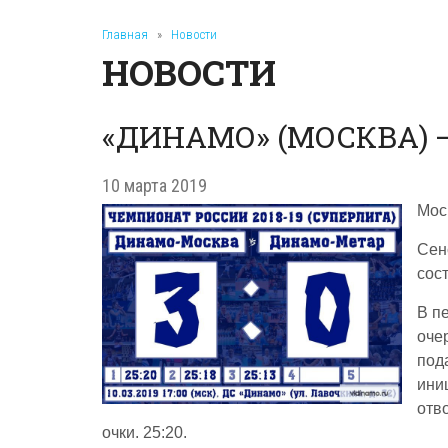
Главная
»
Новости
НОВОСТИ
«ДИНАМО» (МОСКВА) –
10 марта 2019
Мос
Сен
сос
В п
оче
под
ини
отв
очки. 25:20.