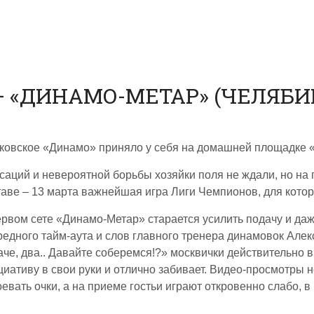
 «ДИНАМО-МЕТАР» (ЧЕЛЯБИНС
ковское «Динамо» приняло у себя на домашней площадке 
саций и невероятной борьбы хозяйки поля не ждали, но на
таве – 13 марта важнейшая игра Лиги Чемпионов, для котор
ервом сете «Динамо-Метар» старается усилить подачу и да
редного тайм-аута и слов главного тренера динамовок Алек
аче, два.. Давайте соберемся!?» москвички действительно
циативу в свои руки и отлично забивает. Видео-просмотры
оевать очки, а на приеме гостьи играют откровенно слабо, 