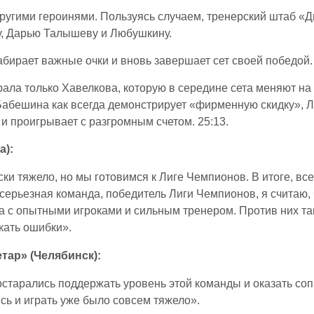
 другими героинями. Пользуясь случаем, тренерский штаб 
у, Дарью Талышеву и Любушкину.
бирает важные очки и вновь завершает сет своей победой.
грала только Хавелкова, которую в середине сета меняют на
Бабешина как всегда демонстрирует «фирменную скидку», 
и проигрывает с разгромным счетом. 25:13.
а):
ки тяжело, но мы готовимся к Лиге Чемпионов. В итоге, вс
серьезная команда, победитель Лиги Чемпионов, я считаю, 
 с опытными игроками и сильным тренером. Против них та
кать ошибки».
тар» (Челябинск):
остарались поддержать уровень этой команды и оказать со
сь и играть уже было совсем тяжело».