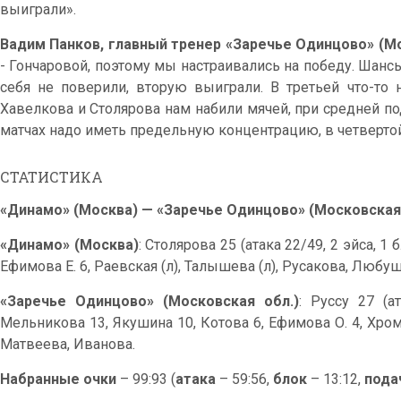
выиграли».
Вадим Панков, главный тренер «Заречье Одинцово» (Мо
- Гончаровой, поэтому мы настраивались на победу. Шанс
себя не поверили, вторую выиграли. В третьей что-то 
Хавелкова и Столярова нам набили мячей, при средней по
матчах надо иметь предельную концентрацию, в четвертой
СТАТИСТИКА
«Динамо» (Москва) — «Заречье Одинцово» (Московская обл.
«Динамо» (Москва)
: Столярова 25 (атака 22/49, 2 эйса, 1
Ефимова Е. 6, Раевская (л), Талышева (л), Русакова, Любу
«Заречье Одинцово» (Московская обл.)
: Руссу 27 (а
Мельникова 13, Якушина 10, Котова 6, Ефимова О. 4, Хром
Матвеева, Иванова.
Набранные очки
– 99:93 (
атака
– 59:56,
блок
– 13:12,
пода