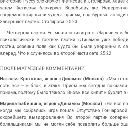
Викторию Руссу блокируют Фетисова и Столярова, Хавел
затем Фетисова блокирует Воробьеву же. Невероят
продемонстрировали чудеса приема, под бурные аплодис
Завершает партию Столярова. 25:23.
Четвертая партия. Ее мечтало выиграть «Заречье» и бо
психологически в третьей партии «Динамо» уже победил
гостьи, хозяйки поля как будто бы были уверенны в с
вперед. Что и случилось во второй части сета. 25:22.
ПОСЛЕМАТЧЕВЫЕ КОММЕНТАРИИ
Наталья Кроткова, игрок «Динамо» (Москва)
: «Мы гото
есть все – и блок, и атака. Прием мы сегодня показали
приема, поэтому было тяжело. Вновь все кипит и бурлит вн
Марина Бабешина, игрок «Динамо» (Москва)
: «Не все п
когда мы собрались, игра пошла. Отсутствие Гончарово
скорейшего выздоровления. Во второй партии соперни
болельщиками мы не могли себе позволить больше оши