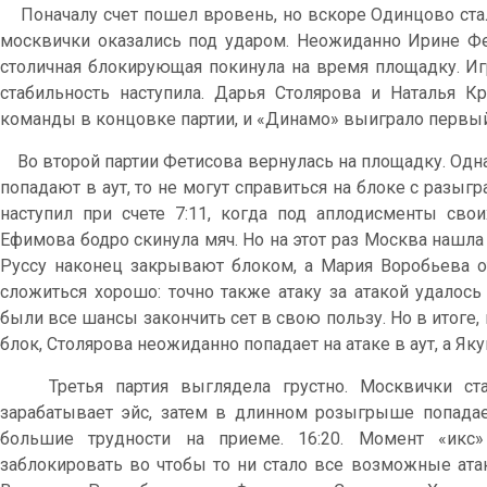
Поначалу счет пошел вровень, но вскоре Одинцово стал
москвички оказались под ударом. Неожиданно Ирине Фет
столичная блокирующая покинула на время площадку. Игр
стабильность наступила. Дарья Столярова и Наталья К
команды в концовке партии, и «Динамо» выиграло первый 
Во второй партии Фетисова вернулась на площадку. Одна
попадают в аут, то не могут справиться на блоке с разыг
наступил при счете 7:11, когда под аплодисменты св
Ефимова бодро скинула мяч. Но на этот раз Москва нашла
Руссу наконец закрывают блоком, а Мария Воробьева от
сложиться хорошо: точно также атаку за атакой удалось
были все шансы закончить сет в свою пользу. Но в итоге, 
блок, Столярова неожиданно попадает на атаке в аут, а Яку
Третья партия выглядела грустно. Москвички стали
зарабатывает эйс, затем в длинном розыгрыше попада
большие трудности на приеме. 16:20. Момент «икс»
заблокировать во чтобы то ни стало все возможные атак