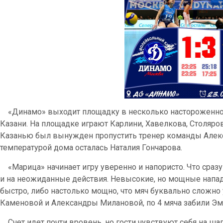
«Динамо» выходит площадку в несколько настороженном
Казани. На площадке играют Карлини, Хавелкова, Столярова
Казанью был вынужден пропустить тренер команды Алекса
температурой дома осталась Наталия Гончарова.
«Марица» начинает игру уверенно и напористо. Что сразу б
и на неожиданные действия. Невысокие, но мощные напа
быстро, либо настолько мощно, что мяч буквально сложно
Каменовой и Александры Милановой, по 4 мяча забили Эм
Счет идет почти вровень, но гости чувствуют себя на ша