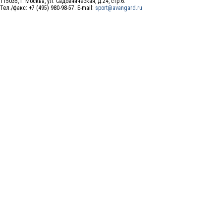
115035, г. Москва, ул. Садовническая, д.24, стр.6.
Тел./факс: +7 (495) 980-98-57. E-mail:
sport@avangard.ru