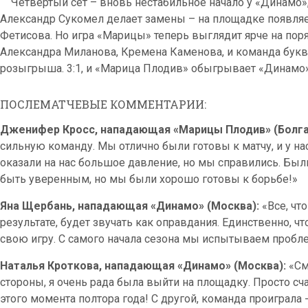
Четвертый сет – вновь нестабильное начало у «Динамо», м
Александр Сукомел делает замены – на площадке появляе
Фетисова. Но игра «Марицы» теперь выглядит ярче на пор
Александра Миланова, Кремена Каменова, и команда букв
розыгрыша. 3:1, и «Марица Плодив» обыгрывает «Динамо
ПОСЛЕМАТЧЕВЫЕ КОММЕНТАРИИ:
Дженифер Кросс, нападающая «Марицы Плодив» (Болга
сильную команду. Мы отлично были готовы к матчу, и у на
оказали на нас большое давление, но мы справились. Бы
быть уверенным, но мы были хорошо готовы к борьбе!»
Яна Щербань, нападающая «Динамо» (Москва):
«Все, чт
результате, будет звучать как оправдания. Единственно, что
свою игру. С самого начала сезона мы испытываем пробл
Наталья Кроткова, нападающая «Динамо» (Москва):
«См
стороны, я очень рада была выйти на площадку. Просто сч
этого момента полтора года! С другой, команда проиграла - 