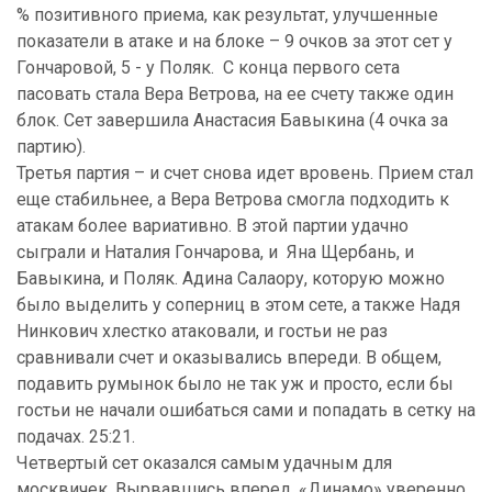
% позитивного приема, как результат, улучшенные
показатели в атаке и на блоке – 9 очков за этот сет у
Гончаровой, 5 - у Поляк. С конца первого сета
пасовать стала Вера Ветрова, на ее счету также один
блок. Сет завершила Анастасия Бавыкина (4 очка за
партию).
Третья партия – и счет снова идет вровень. Прием стал
еще стабильнее, а Вера Ветрова смогла подходить к
атакам более вариативно. В этой партии удачно
сыграли и Наталия Гончарова, и Яна Щербань, и
Бавыкина, и Поляк. Адина Салаору, которую можно
было выделить у соперниц в этом сете, а также Надя
Нинкович хлестко атаковали, и гостьи не раз
сравнивали счет и оказывались впереди. В общем,
подавить румынок было не так уж и просто, если бы
гостьи не начали ошибаться сами и попадать в сетку на
подачах. 25:21.
Четвертый сет оказался самым удачным для
москвичек. Вырвавшись вперед, «Динамо» уверенно