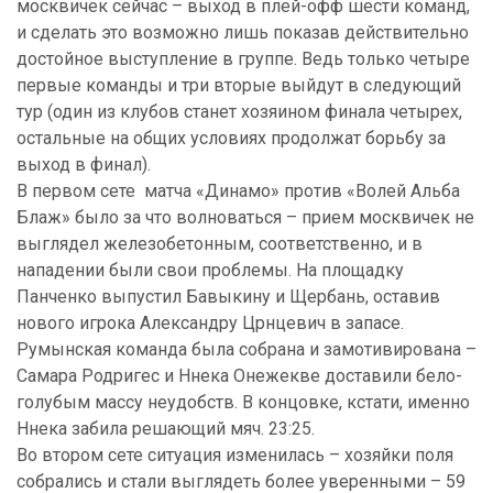
москвичек сейчас – выход в плей-офф шести команд,
и сделать это возможно лишь показав действительно
достойное выступление в группе. Ведь только четыре
первые команды и три вторые выйдут в следующий
тур (один из клубов станет хозяином финала четырех,
остальные на общих условиях продолжат борьбу за
выход в финал).
В первом сете матча «Динамо» против «Волей Альба
Блаж» было за что волноваться – прием москвичек не
выглядел железобетонным, соответственно, и в
нападении были свои проблемы. На площадку
Панченко выпустил Бавыкину и Щербань, оставив
нового игрока Александру Црнцевич в запасе.
Румынская команда была собрана и замотивирована –
Самара Родригес и Ннека Онежекве доставили бело-
голубым массу неудобств. В концовке, кстати, именно
Ннека забила решающий мяч. 23:25.
Во втором сете ситуация изменилась – хозяйки поля
собрались и стали выглядеть более уверенными – 59