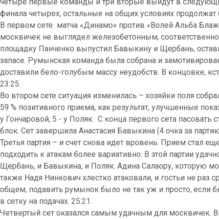
четыре первые команды и три вторые выйдут в следующий
финала четырех, остальные на общих условиях продолжат 
В первом сете матча «Динамо» против «Волей Альба Блаж
москвичек не выглядел железобетонным, соответственно,
площадку Панченко выпустил Бавыкину и Щербань, остав
запасе. Румынская команда была собрана и замотивирова
доставили бело-голубым массу неудобств. В концовке, кс
23:25.
Во втором сете ситуация изменилась – хозяйки поля собр
59 % позитивного приема, как результат, улучшенные показа
у Гончаровой, 5 - у Поляк. С конца первого сета пасовать с
блок. Сет завершила Анастасия Бавыкина (4 очка за партию
Третья партия – и счет снова идет вровень. Прием стал ещ
подходить к атакам более вариативно. В этой партии удачн
Щербань, и Бавыкина, и Поляк. Адина Салаору, которую мо
также Надя Нинкович хлестко атаковали, и гостьи не раз 
общем, подавить румынок было не так уж и просто, если б
в сетку на подачах. 25:21.
Четвертый сет оказался самым удачным для москвичек. 