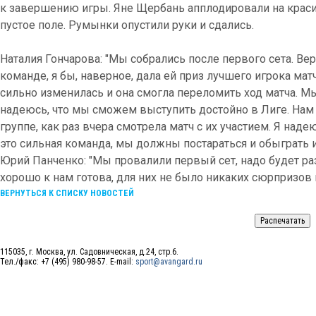
к завершению игры. Яне Щербань апплодировали на краси
пустое поле. Румынки опустили руки и сдались.
Наталия Гончарова: "Мы собрались после первого сета. Ве
команде, я бы, наверное, дала ей приз лучшего игрока матч
сильно изменилась и она смогла переломить ход матча. Мы 
надеюсь, что мы сможем выступить достойно в Лиге. Нам 
группе, как раз вчера смотрела матч с их участием. Я надею
это сильная команда, мы должны постараться и обыграть и
Юрий Панченко: "Мы провалили первый сет, надо будет ра
хорошо к нам готова, для них не было никаких сюрпризов 
ВЕРНУТЬСЯ К СПИСКУ НОВОСТЕЙ
115035, г. Москва, ул. Садовническая, д.24, стр.6.
Тел./факс: +7 (495) 980-98-57. E-mail:
sport@avangard.ru