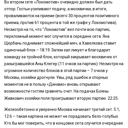
Во втором сете «Локомотив» очевидно должен был дать
отпор. Гостьи усиливают подачу, а москвички, в итоге,
проваливаются на приеме (всего 30 процентов позитивного
приема, против 61 процента в той же графе у Локомотива).
Несмотря на то, что "Локомотив" вел почти всю партию,
переломный момент мог случится в середине сета. Яна
Щербань поднимает сложнейший мяч, а Хавелкова ставит
одиночный блок – 18:19. Затем зал ликует и благодарит
команду за тройной блок, который закрывает москвичек от
разыгравшейся Аны Клегер (11 очков за партию). Несмотря на
огромное количество блоков в этой партии – 7 очков у
Москвы, хозяйки дрогнули. Увы, ряд ошибок и спорных
моментов не в пользу «Динамо» вновь открывают
возможности гостям сравнять счет. На подачах Бояны
Живкович хозяйки поля проигрывают вторую партию. 22:25.
Железобетонно и уверенно Москва начинает третий сет. 5:1,
12:6 – такая картина не может не порадовать бело-голубых.
Кто бы мог поверить, что в концовке сета случится очередная