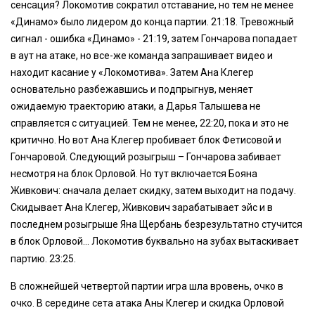
сенсация? Локомотив сократил отставание, но тем не менее
«Динамо» было лидером до конца партии. 21:18. Тревожный
сигнал - ошибка «Динамо» - 21:19, затем Гончарова попадает
в аут на атаке, но все-же команда запрашивает видео и
находит касание у «Локомотива». Затем Ана Клегер
основательно разбежавшись и подпрыгнув, меняет
ожидаемую траекторию атаки, а Дарья Талышева не
справляется с ситуацией. Тем не менее, 22:20, пока и это не
критично. Но вот Ана Клегер пробивает блок Фетисовой и
Гончаровой. Следующий розыгрыш – Гончарова забивает
несмотря на блок Орловой. Но тут включается Бояна
Живкович: сначала делает скидку, затем выходит на подачу.
Скидывает Ана Клегер, Живкович зарабатывает эйс и в
последнем розыгрыше Яна Щербань безрезультатно стучится
в блок Орловой… Локомотив буквально на зубах вытаскивает
партию. 23:25.
В сложнейшей четвертой партии игра шла вровень, очко в
очко. В середине сета атака Аны Клегер и скидка Орловой