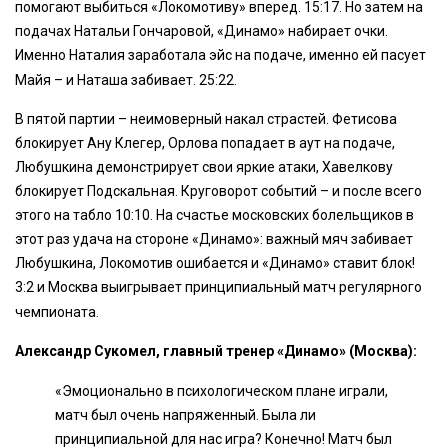
помогают выбиться «Локомотиву» вперед. 15:17. Но затем на
подачах Натальи Гончаровой, «Динамо» набирает очки.
Именно Наталия заработала эйс на подаче, именно ей пасует
Майя – и Наташа забивает. 25:22.
В пятой партии – неимоверный накал страстей. Фетисова
блокирует Ану Клегер, Орлова попадает в аут на подаче,
Любушкина демонстрирует свои яркие атаки, Хавелкову
блокирует Подскальная. Круговорот событий – и после всего
этого на табло 10:10. На счастье московских болельщиков в
этот раз удача на стороне «Динамо»: важный мяч забивает
Любушкина, Локомотив ошибается и «Динамо» ставит блок!
3:2 и Москва выигрывает принципиальный матч регулярного
чемпионата.
Александр Сукомел, главный тренер «Динамо» (Москва):
«Эмоционально в психологическом плане играли,
матч был очень напряженный. Была ли
принципиальной для нас игра? Конечно! Матч был