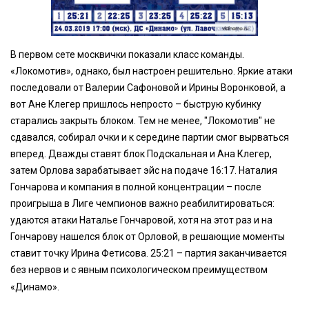
В первом сете москвички показали класс команды.
«Локомотив», однако, был настроен решительно. Яркие атаки
последовали от Валерии Сафоновой и Ирины Воронковой, а
вот Ане Клегер пришлось непросто – быструю кубинку
старались закрыть блоком. Тем не менее, "Локомотив" не
сдавался, собирал очки и к середине партии смог вырваться
вперед. Дважды ставят блок Подскальная и Ана Клегер,
затем Орлова зарабатывает эйс на подаче 16:17. Наталия
Гончарова и компания в полной концентрации – после
проигрыша в Лиге чемпионов важно реабилитироваться:
удаются атаки Наталье Гончаровой, хотя на этот раз и на
Гончарову нашелся блок от Орловой, в решающие моменты
ставит точку Ирина Фетисова. 25:21 – партия заканчивается
без нервов и с явным психологическом преимуществом
«Динамо».