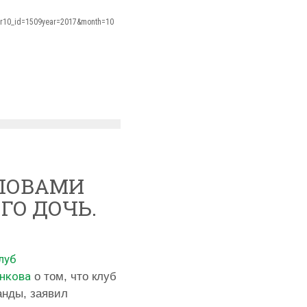
/?r10_id=1509year=2017&month=10
СЛОВАМИ
ГО ДОЧЬ.
луб
нкова
о том, что клуб
анды, заявил