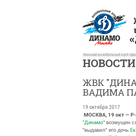
Женский волейбольный клуб «Дин
НОВОСТИ
ЖВК "ДИН
ВАДИМА ПА
19 октября 2017
МОСКВА, 19 окт — Р
"Динамо"
возмущен сл
Ек
"выдавил" его дочь