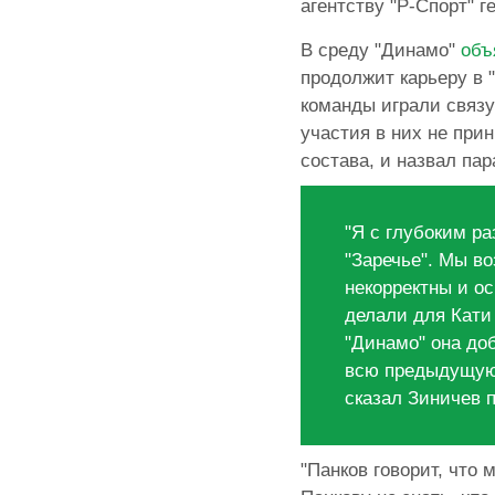
агентству "Р-Спорт" 
В среду "Динамо"
объ
продолжит карьеру в 
команды играли связу
участия в них не при
состава, и назвал пар
"Я с глубоким р
"Заречье". Мы в
некорректны и о
делали для Кати 
"Динамо" она до
всю предыдущую к
сказал Зиничев 
"Панков говорит, что