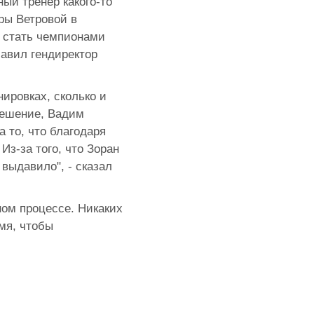
ный тренер какого-то
еры Ветровой в
 стать чемпионами
бавил гендиректор
ировках, сколько и
решение, Вадим
 то, что благодаря
Из-за того, что Зоран
 выдавило", - сказал
ом процессе. Никаких
мя, чтобы