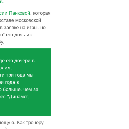
в
.
ссии Панковой
, которая
оставе московской
 заявке на игры, но
о" его дочь из
у.
е его дочери в
олил,
ти три года мы
и года в
о больше, чем за
ес "Динамо", -
ующую. Как тренеру