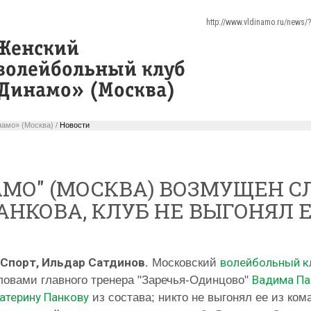
http://www.vldinamo.ru/news
амо» (Москва) /
Новости
АМО" (МОСКВА) ВОЗМУЩЕН 
НКОВА, КЛУБ НЕ ВЫГОНЯЛ Е
-Спорт, Ильдар Сатдинов.
волейбольный к
Московский
Вадима Па
овами главного тренера "Заречья-Одинцово"
атерину Панкову
из состава; никто не выгонял ее из ком