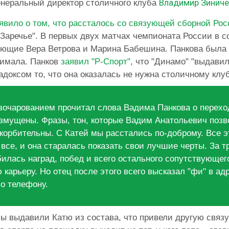
Владимир Зиниче
генеральный директор столичного клуба
явило о том, что рассталось со связующей сборной Ро
"Заречье". В первых двух матчах чемпионата России в с
ющие Вера Ветрова и Марина Бабешина. Панкова была в
нимала. Панков
заявил "Р-Спорт"
, что "Динамо" "выдавил
адоксом то, что она оказалась не нужна столичному клуб
азочарованием прочитал слова Вадима Панкова о переход
озмущены. Фразы, тон, которые Вадим Анатольевич позв
скорбительны. С Катей мы расстались по-доброму. Все э
все, и она старалась показать свои лучшие черты. За тр
билась наград, побед и всего остального сопутствующег
арьеру. Но отец после этого всего высказал "фи" в адр
по телефону.
 мы выдавили Катю из состава, что привели другую связ