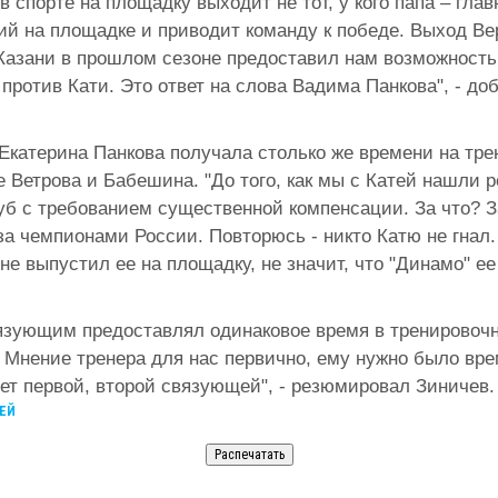
 в спорте на площадку выходит не тот, у кого папа – глав
чший на площадке и приводит команду к победе. Выход В
Казани в прошлом сезоне предоставил нам возможность
 против Кати. Это ответ на слова Вадима Панкова", - до
Екатерина Панкова получала столько же времени на трен
 Ветрова и Бабешина. "До того, как мы с Катей нашли 
уб с требованием существенной компенсации. За что? За
а чемпионами России. Повторюсь - никто Катю не гнал. 
не выпустил ее на площадку, не значит, что "Динамо" ее
.
язующим предоставлял одинаковое время в тренировочн
 Мнение тренера для нас первично, ему нужно было вре
дет первой, второй связующей", - резюмировал Зиничев.
ЕЙ