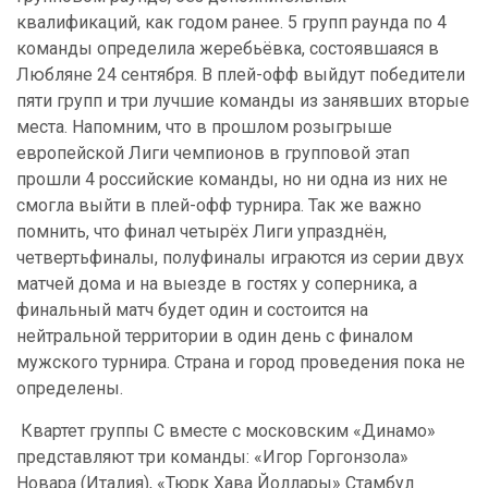
квалификаций, как годом ранее. 5 групп раунда по 4
команды определила жеребьёвка, состоявшаяся в
Любляне 24 сентября. В плей-офф выйдут победители
пяти групп и три лучшие команды из занявших вторые
места. Напомним, что в прошлом розыгрыше
европейской Лиги чемпионов в групповой этап
прошли 4 российские команды, но ни одна из них не
смогла выйти в плей-офф турнира. Так же важно
помнить, что финал четырёх Лиги упразднён,
четвертьфиналы, полуфиналы играются из серии двух
матчей дома и на выезде в гостях у соперника, а
финальный матч будет один и состоится на
нейтральной территории в один день с финалом
мужского турнира. Страна и город проведения пока не
определены.
Квартет группы С вместе с московским «Динамо»
представляют три команды: «Игор Горгонзола»
Новара (Италия), «Тюрк Хава Йоллары» Стамбул