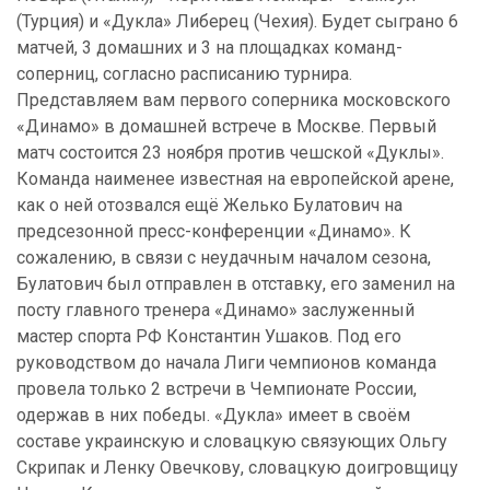
(Турция) и «Дукла» Либерец (Чехия). Будет сыграно 6
матчей, 3 домашних и 3 на площадках команд-
соперниц, согласно расписанию турнира.
Представляем вам первого соперника московского
«Динамо» в домашней встрече в Москве. Первый
матч состоится 23 ноября против чешской «Дуклы».
Команда наименее известная на европейской арене,
как о ней отозвался ещё Желько Булатович на
предсезонной пресс-конференции «Динамо». К
сожалению, в связи с неудачным началом сезона,
Булатович был отправлен в отставку, его заменил на
посту главного тренера «Динамо» заслуженный
мастер спорта РФ Константин Ушаков. Под его
руководством до начала Лиги чемпионов команда
провела только 2 встречи в Чемпионате России,
одержав в них победы. «Дукла» имеет в своём
составе украинскую и словацкую связующих Ольгу
Скрипак и Ленку Овечкову, словацкую доигровщицу