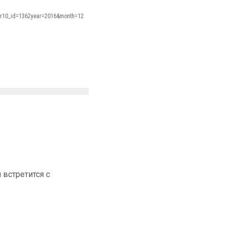
/?r10_id=1362year=2016&month=12
встретится с