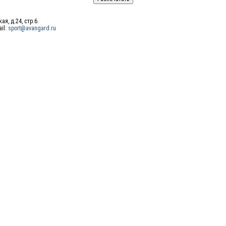
ая, д.24, стр.6.
ail:
sport@avangard.ru