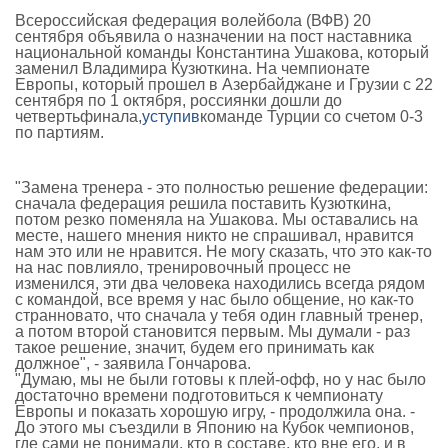
Всероссийская федерация волейбола (ВФВ) 20
сентября объявила о назначении на пост наставника
национальной команды Константина Ушакова, который
заменил Владимира Кузюткина. На чемпионате
Европы, который прошел в Азербайджане и Грузии с 22
сентября по 1 октября, россиянки дошли до
четвертьфинала,
уступив
команде Турции со счетом 0-3
по партиям.
"Замена тренера - это полностью решение федерации:
сначала федерация решила поставить Кузюткина,
потом резко поменяла на Ушакова. Мы оставались на
месте, нашего мнения никто не спрашивал, нравится
нам это или не нравится. Не могу сказать, что это как-то
на нас повлияло, тренировочный процесс не
изменился, эти два человека находились всегда рядом
с командой, все время у нас было общение, но как-то
странновато, что сначала у тебя один главный тренер,
а потом второй становится первым. Мы думали - раз
такое решение, значит, будем его принимать как
должное", - заявила Гончарова.
"Думаю, мы не были готовы к плей-офф, но у нас было
достаточно времени подготовиться к чемпионату
Европы и показать хорошую игру, - продолжила она. -
До этого мы съездили в Японию на Кубок чемпионов,
где сами не понимали, кто в составе, кто вне его, и в