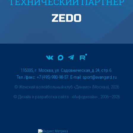
ТЕХНИЧЕСКИЙ ПАРТНЕР
115035, г. Москва, ул. Садовническая, д.24, стр.6.
Тел./факс: +7 (495) 980-98-57. E-mail:
sport@avangard.ru
© Женский волейбольный клуб «Динамо» (Москва), 2026
©
Дизайн и разработка сайта
- «Инфодизайн» , 2006—2026