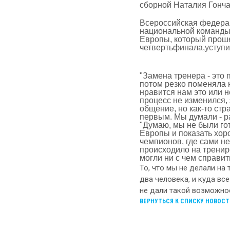
сборной Наталия Гонча
Всероссийская федерац
национальной команды
Европы, который проше
четвертьфинала,
уступ
"Замена тренера - это
потом резко поменяла 
нравится нам это или н
процесс не изменился, 
общение, но как-то стр
первым. Мы думали - ра
"Думаю, мы не были го
Европы и показать хоро
чемпионов, где сами не 
происходило на тренир
могли ни с чем справит
То, что мы не делали на 
два человека, и куда вс
не дали такой возможно
ВЕРНУТЬСЯ К СПИСКУ НОВОСТ