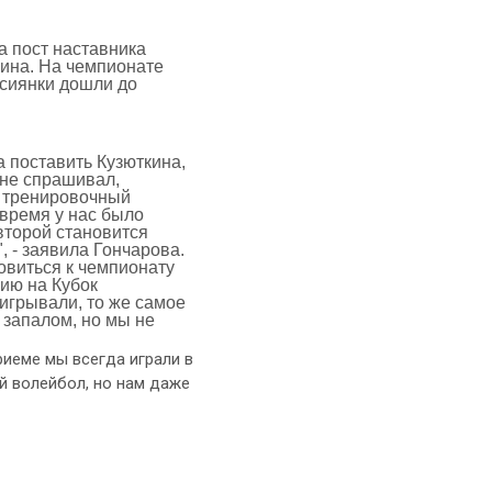
а пост наставника
ина. На чемпионате
ссиянки дошли до
 поставить Кузюткина,
 не спрашивал,
о, тренировочный
 время у нас было
 второй становится
, - заявила Гончарова.
овиться к чемпионату
нию на Кубок
наигрывали, то же самое
 запалом, но мы не
приеме мы всегда играли в
ый волейбол, но нам даже