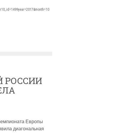
/?r10_id=1499year=2017&month=10
Й РОССИИ
ЕЛА
 чемпионата Европы
аявила диагональная