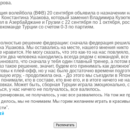
рова.
ия волейбола (ВФВ) 20 сентября объявила о назначении н
 Константина Ушакова, который заменил Владимира Кузютк
л в Азербайджане и Грузии с 22 сентября по 1 октября, ро
ив
команде Турции со счетом 0-3 по партиям.
 полностью решение федерации: сначала федерация решила
на Ушакова. Мы оставались на месте, нашего мнения никто
е нравится. Не могу сказать, что это как-то на нас повлиял
эти два человека находились всегда рядом с командой, все
анновато, что сначала у тебя один главный тренер, а потом
з такое решение, значит, будем его принимать как должное"
товы к плей-офф, но у нас было достаточно времени подгот
шую игру, - продолжила она. - До этого мы съездили в Япо
понимали, кто в составе, кто вне его, и в итоге ничего не 
овках. Может быть, сборная Турции играла эмоционально, с
ься, у нас ничего не получалось, все валилось.
тренировках, не получалось, у нас все развалилось. На том же 
е делось, мы не понимаем. Мы горим желанием играть в красив
сти
".
ЕЙ