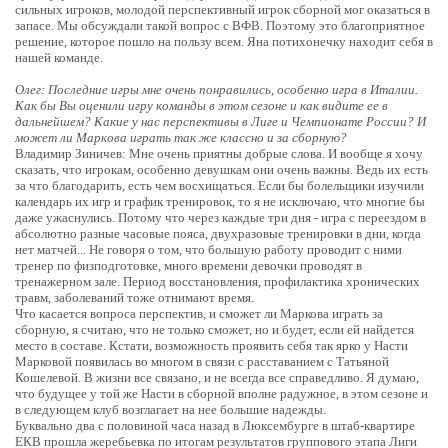
сильных игроков, молодой перспективный игрок сборной мог оказаться в
запасе. Мы обсуждали такой вопрос с ВФВ. Поэтому это благоприятное
решение, которое пошло на пользу всем. Яна потихонечку находит себя в
нашей команде.
Олег: Последние игры мне очень понравились, особенно игра в Италии.
Как бы Вы оценили игру команды в этом сезоне и как видите ее в
дальнейшем? Какие у нас перспективы в Лиге и Чемпионате России? И
может ли Маркова играть так же классно и за сборную?
Владимир Зиничев: Мне очень приятны добрые слова. И вообще я хочу
сказать, что игрокам, особенно девушкам они очень важны. Ведь их есть
за что благодарить, есть чем восхищаться. Если бы болельщики изучили
календарь их игр и график тренировок, то я не исключаю, что многие бы
даже ужаснулись. Потому что через каждые три дня - игра с переездом в
абсолютно разные часовые пояса, двухразовые тренировки в дни, когда
нет матчей... Не говоря о том, что большую работу проводит с ними
тренер по физподготовке, много времени девочки проводят в
тренажерном зале. Период восстановления, профилактика хронических
травм, заболеваний тоже отнимают время.
Что касается вопроса перспектив, и сможет ли Маркова играть за
сборную, я считаю, что не только сможет, но и будет, если ей найдется
место в составе. Кстати, возможность проявить себя так ярко у Насти
Марковой появилась во многом в связи с расставанием с Татьяной
Кошелевой. В жизни все связано, и не всегда все справедливо. Я думаю,
что будущее у той же Насти в сборной вполне радужное, в этом сезоне и
в следующем клуб возглагает на нее большие надежды.
Буквально два с половиной часа назад в Люксембурге в штаб-квартире
ЕКВ прошла жеребьевка по итогам результатов группового этапа Лиги