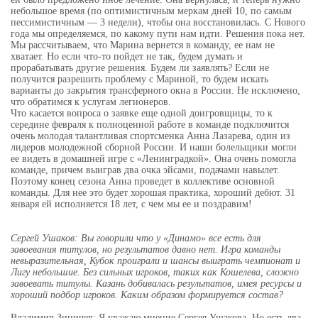
небольшое время (по оптимистичным меркам дней 10, по самым
пессимистичным — 3 недели), чтобы она восстановилась. С Нового
года мы определяемся, по какому пути нам идти. Решения пока нет.
Мы рассчитываем, что Марина вернется в команду, ее нам не
хватает. Но если что-то пойдет не так, будем думать и
прорабатывать другие решения. Будем ли заявлять? Если не
получится разрешить проблему с Мариной, то будем искать
варианты до закрытия трансферного окна в России. Не исключено,
что обратимся к услугам легионеров.
Что касается вопроса о заявке еще одной доигровщицы, то к
середине февраля к полноценной работе в команде подключится
очень молодая талантливая спортсменка Анна Лазарева, один из
лидеров молодежной сборной России. И наши болельщики могли
ее видеть в домашней игре с «Ленинградкой». Она очень помогла
команде, причем выиграв два очка эйсами, подачами навылет.
Поэтому конец сезона Анна проведет в коллективе основной
команды. Для нее это будет хорошая практика, хороший дебют. 31
января ей исполняется 18 лет, с чем мы ее и поздравим!
Сергей Ушаков: Вы говорили что у «Динамо» все есть для
завоевания титулов, но результатов давно нет. Игра команды
невыразительная, Кубок проиграли и шансы выиграть чемпионат и
Лигу небольшие. Без сильных игроков, таких как Кошелева, сложно
завоевать титулы. Казань добивалась результатов, имея ресурсы и
хороший подбор игроков. Каким образом формируется состав?
Владимир Зиничев: Я уважаю мнение Сергея Ушакова. Но есть два