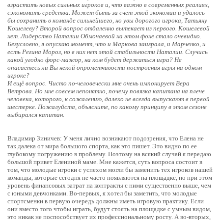
взрастить новых сильных игроков и, что важно в современных реалиях,
сэкономить средства. Может быть за счет этой экономии и удалось
бы сохранить в команде сильнейшего, но увы дорогого игрока, Татьяну
Кошелеву? Второй вопрос отдаленно вытекает из первого. Кошелевой
нет. Лидерство Наталии Обмочаевой на этом фоне стало очевидно.
Безусловно, я опускаю момент, что и Маркова заиграла, и Марченко, и
есть Регина Мороз, но в них нет этой стабильности Наталии. Случись
какой угодно форс-мажор, на ком будет держаться игра? Не
опасаетесь ли Вы некой опрометчивости построения игры на одном
игроке?
И ещё вопрос. Чисто по-человечески мне очень импонирует Вера
Ветрова. Но мне совсем непонятно, почему повязка капитана на плече
человека, которого, к сожалению, далеко не всегда выпускают в первой
шестерке. Пожалуйста, объясните, по какому принципу в этом сезоне
выбирался капитан.
Владимир Зиничев: У меня лично возникают подозрения, что Елена не
так далека от мира большого спорта, как это пишет. Это видно по ее
глубокому погружению в проблему. Поэтому на всякий случай я передаю
большой привет Елениной маме. Мне кажется, суть вопроса состоит в
том, что молодые игроки с успехом могли бы заменить тех игроков нашей
команды, которые сегодня не часто появляются на площадке, но при этом
уровень финансовых затрат на контракты с ними существенно выше, чем
с юными девчонками. Во-первых, я хотел бы заметить, что молодые
спортсменки в первую очередь должны иметь игровую практику. Если
они вместо того чтобы играть, будут стоять на площадке с умным видом,
это никак не поспособствует их профессиональному росту. А во-вторых,