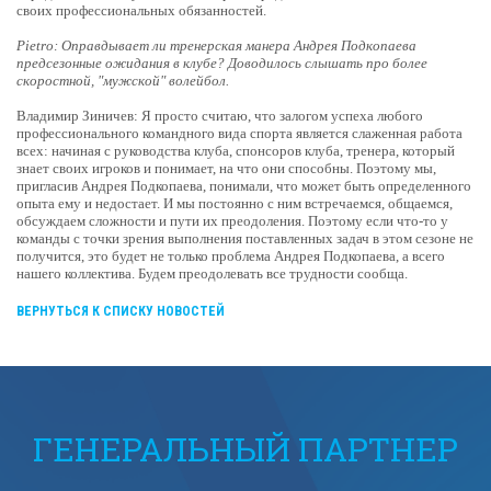
своих профессиональных обязанностей.
Pietro: Оправдывает ли тренерская манера Андрея Подкопаева
предсезонные ожидания в клубе? Доводилось слышать про более
скоростной, "мужской" волейбол.
Владимир Зиничев: Я просто считаю, что залогом успеха любого
профессионального командного вида спорта является слаженная работа
всех: начиная с руководства клуба, спонсоров клуба, тренера, который
знает своих игроков и понимает, на что они способны. Поэтому мы,
пригласив Андрея Подкопаева, понимали, что может быть определенного
опыта ему и недостает. И мы постоянно с ним встречаемся, общаемся,
обсуждаем сложности и пути их преодоления. Поэтому если что-то у
команды с точки зрения выполнения поставленных задач в этом сезоне не
получится, это будет не только проблема Андрея Подкопаева, а всего
нашего коллектива. Будем преодолевать все трудности сообща.
ВЕРНУТЬСЯ К СПИСКУ НОВОСТЕЙ
ГЕНЕРАЛЬНЫЙ ПАРТНЕР