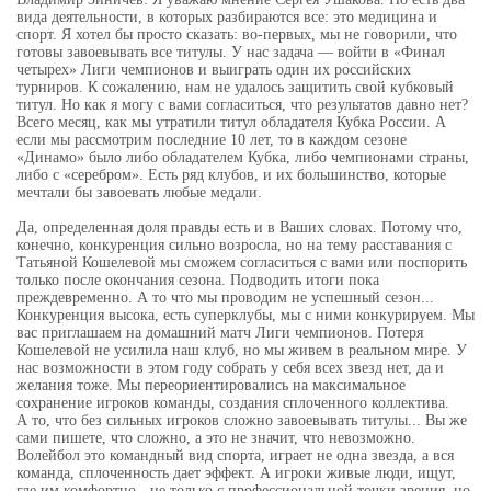
вида деятельности, в которых разбираются все: это медицина и
спорт. Я хотел бы просто сказать: во-первых, мы не говорили, что
готовы завоевывать все титулы. У нас задача — войти в «Финал
четырех» Лиги чемпионов и выиграть один их российских
турниров. К сожалению, нам не удалось защитить свой кубковый
титул. Но как я могу с вами согласиться, что результатов давно нет?
Всего месяц, как мы утратили титул обладателя Кубка России. А
если мы рассмотрим последние 10 лет, то в каждом сезоне
«Динамо» было либо обладателем Кубка, либо чемпионами страны,
либо с «серебром». Есть ряд клубов, и их большинство, которые
мечтали бы завоевать любые медали.
Да, определенная доля правды есть и в Ваших словах. Потому что,
конечно, конкуренция сильно возросла, но на тему расставания с
Татьяной Кошелевой мы сможем согласиться с вами или поспорить
только после окончания сезона. Подводить итоги пока
преждевременно. А то что мы проводим не успешный сезон...
Конкуренция высока, есть суперклубы, мы с ними конкурируем. Мы
вас приглашаем на домашний матч Лиги чемпионов. Потеря
Кошелевой не усилила наш клуб, но мы живем в реальном мире. У
нас возможности в этом году собрать у себя всех звезд нет, да и
желания тоже. Мы переориентировались на максимальное
сохранение игроков команды, создания сплоченного коллектива.
А то, что без сильных игроков сложно завоевывать титулы... Вы же
сами пишете, что сложно, а это не значит, что невозможно.
Волейбол это командный вид спорта, играет не одна звезда, а вся
команда, сплоченность дает эффект. А игроки живые люди, ищут,
где им комфортно - не только с профессиональной точки зрения, но