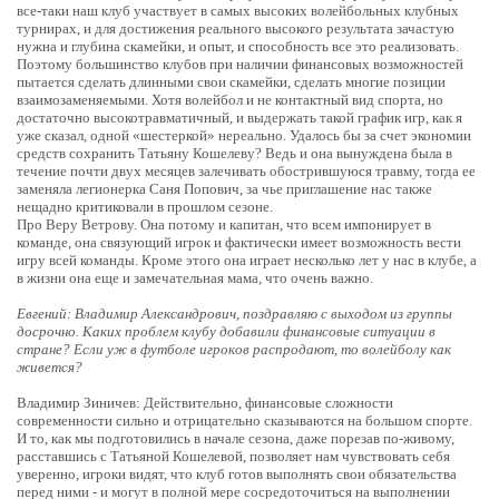
все-таки наш клуб участвует в самых высоких волейбольных клубных
турнирах, и для достижения реального высокого результата зачастую
нужна и глубина скамейки, и опыт, и способность все это реализовать.
Поэтому большинство клубов при наличии финансовых возможностей
пытается сделать длинными свои скамейки, сделать многие позиции
взаимозаменяемыми. Хотя волейбол и не контактный вид спорта, но
достаточно высокотравматичный, и выдержать такой график игр, как я
уже сказал, одной «шестеркой» нереально. Удалось бы за счет экономии
средств сохранить Татьяну Кошелеву? Ведь и она вынуждена была в
течение почти двух месяцев залечивать обострившуюся травму, тогда ее
заменяла легионерка Саня Попович, за чье приглашение нас также
нещадно критиковали в прошлом сезоне.
Про Веру Ветрову. Она потому и капитан, что всем импонирует в
команде, она связующий игрок и фактически имеет возможность вести
игру всей команды. Кроме этого она играет несколько лет у нас в клубе, а
в жизни она еще и замечательная мама, что очень важно.
Евгений: Владимир Александрович, поздравляю с выходом из группы
досрочно. Каких проблем клубу добавили финансовые ситуации в
стране? Если уж в футболе игроков распродают, то волейболу как
живется?
Владимир Зиничев: Действительно, финансовые сложности
современности сильно и отрицательно сказываются на большом спорте.
И то, как мы подготовились в начале сезона, даже порезав по-живому,
расставшись с Татьяной Кошелевой, позволяет нам чувствовать себя
уверенно, игроки видят, что клуб готов выполнять свои обязательства
перед ними - и могут в полной мере сосредоточиться на выполнении