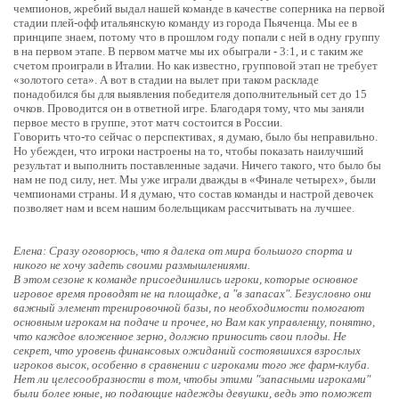
чемпионов, жребий выдал нашей команде в качестве соперника на первой
стадии плей-офф итальянскую команду из города Пьяченца. Мы ее в
принципе знаем, потому что в прошлом году попали с ней в одну группу
в на первом этапе. В первом матче мы их обыграли - 3:1, и с таким же
счетом проиграли в Италии. Но как известно, групповой этап не требует
«золотого сета». А вот в стадии на вылет при таком раскладе
понадобился бы для выявления победителя дополнительный сет до 15
очков. Проводится он в ответной игре. Благодаря тому, что мы заняли
первое место в группе, этот матч состоится в России.
Говорить что-то сейчас о перспективах, я думаю, было бы неправильно.
Но убежден, что игроки настроены на то, чтобы показать наилучший
результат и выполнить поставленные задачи. Ничего такого, что было бы
нам не под силу, нет. Мы уже играли дважды в «Финале четырех», были
чемпионами страны. И я думаю, что состав команды и настрой девочек
позволяет нам и всем нашим болельщикам рассчитывать на лучшее.
Елена: Сразу оговорюсь, что я далека от мира большого спорта и
никого не хочу задеть своими размышлениями.
В этом сезоне к команде присоединились игроки, которые основное
игровое время проводят не на площадке, а "в запасах". Безусловно они
важный элемент тренировочной базы, по необходимости помогают
основным игрокам на подаче и прочее, но Вам как управленцу, понятно,
что каждое вложенное зерно, должно приносить свои плоды. Не
секрет, что уровень финансовых ожиданий состоявшихся взрослых
игроков высок, особенно в сравнении с игроками того же фарм-клуба.
Нет ли целесообразности в том, чтобы этими "запасными игроками"
были более юные, но подающие надежды девушки, ведь это поможет