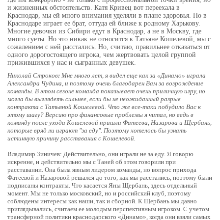
и жизненных обстоятельств. Катя Кривец вот переехала в
Краснодар, мы ей много внимания уделяли в плане здоровья. Но в
Краснодаре играет ее брат, оттуда ей ближе к родному Харькову.
Многие девочки из Сибири едут в Краснодар, а не в Москву, где
много суеты. Но это никак не относится к Татьяне Кошелевой, мы с
сожалением с ней расстались. Но, считаю, правильнее отказаться от
одного дорогостоящего игрока, чем жертвовать целой группой
прижившихся у нас и сыгранных девушек.
Николай Строков
:
Мне много лет, я видел еще как за «Динамо» играла
Александра Чудина, и поэтому очень благодарен Вам за возрождение
команды. В этом сезоне команда показывает очень приличную игру, но
могла бы выглядеть сильнее, если бы не неожиданный разрыв
контракта с Татьяной Кошелевой. Что же все-таки побудило Вас к
этому шагу? Версию про финансовые проблемы я читал, но ведь в
команду после ухода Кошелевой пришли Фатеева, Назарова и Щербань,
которые вряд ли играют "за еду". Поэтому хотелось бы узнать
истинную причину расставания с Кошелевой.
Владимир Зиничев: Действительно, они играли не за еду. Я говорю
искренне, и действительно мы с Таней об этом говорили при
расставании. Она была явным лидером команды, но вопрос прихода
Фатеевой и Назаровой решался до того, как мы расстались, поэтому были
подписаны контракты. Что касается Яны Щербань, здесь отдельный
момент. Мы не только московский, но и российский клуб, поэтому
соблюдены интересы как наши, так и сборной. К Щербань мы давно
приглядывались, считаем ее молодым перспективным игроком. С учетом
трансферной политики краснодарского «Динамо», когда они взяли самых