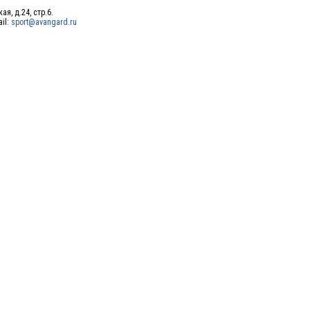
ая, д.24, стр.6.
ail:
sport@avangard.ru