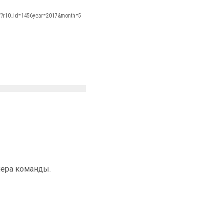
s/?r10_id=1456year=2017&month=5
нера команды.