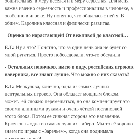
общительная, в меру весёлая и в меру серьезная. Для меня
важна именно серьезность и профессионализм в человеке, а
особенно в игроке. Ну понятно, что общалась с ней я. В
общем, Каролина классная и физически развитая.
- Оценка по нарастающей! От вежливой до классной…
Е.Г.:
Ну а что? Понятно, что за один день она не будет со
мной ругаться. Просто побеседовали, что-то обсудили.
- Остальных новичков, имею в виду, российских игроков,
наверняка, все знают лучше. Что можно о них сказать?
Е.Г.:
Меркулова, конечно, одна из самых лучших
центральных игроков. Она обладает мощным блоком,
может,
ей сложно перемещаться, но она компенсирует это
своими длинными руками и очень чёткой постановкой
этого блока. Потом её сильная сторона это нападение.
Крючкова - одна из самых лучших либеро. Мы то её хорошо
знаем по играм с «Заречьем», когда она поднимала
практически всё!