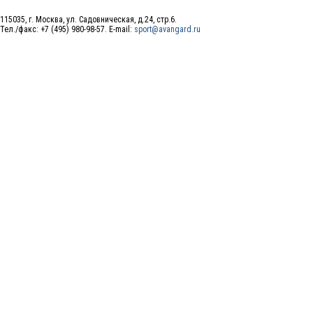
115035, г. Москва, ул. Садовническая, д.24, стр.6.
Тел./факс: +7 (495) 980-98-57. E-mail:
sport@avangard.ru