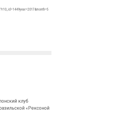
s/?r10_id=1449year=2017&month=5
понский клуб
 бразильской «Рексоной