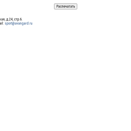
ая, д.24, стр.6.
ail:
sport@avangard.ru