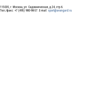
115035, г. Москва, ул. Садовническая, д.24, стр.6.
Тел./факс: +7 (495) 980-98-57. E-mail:
sport@avangard.ru