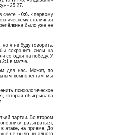
у» - 25:27.
 счёте - 0:6. к первому
техническому столичная
ерепёлкина было уже не
, но я не буду говорить,
обы сохранить силы на
и сегодня на победу. У
 2:1 в матче.
м для нас. Может, по
льным компонентам мы
енить психологическое
ня, которая обыгрывала
.
тьей партии. Во втором
опернику разыграться,
 в атаке, на приеме. До
обще не было ни одного