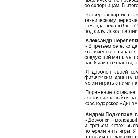
её соперницам. В итоге
Четвёртая партия стал
техническому перерыву
команда вела «+9» - 7
под силу. Исход парти
Александр Перепёлки
- В третьем сете, когд
кто именно ошибался
следующий матч, мы по
нас были все шансы, ч
Я доволен своей ком
физическим данным м
могли играть с ними н
Поражение оставляет 
состояние и выйти на
краснодарское «Динамо
Андрей Подкопаев, г
-
Девчонки – молодцы! 
и третьем сетах была
потеряли нить игры. Я 
этого мы не давали со