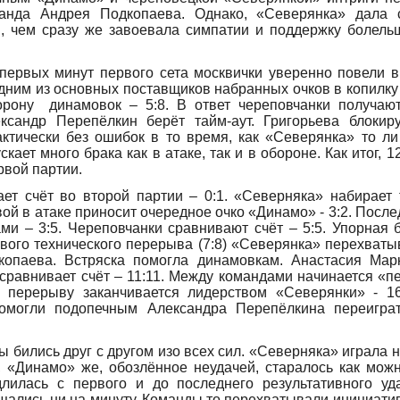
а
нда Андрея Подкопаева. Однако, «Северянка» дала
 чем сразу же завоевала симпатии и поддержку болель
.
первых минут первого сета москвички уверенно повели в 
одним из основных поставщиков набранных очков в копилк
орону динамовок – 5:8. В ответ череповчанки получаю
ксандр Перепёлкин берёт тайм-аут. Григорьева блокир
ктически без ошибок в то время, как «Северянка» то ли 
кает много брака как в атаке, так и в обороне. Как итог, 
рвой партии.
ет счёт во второй партии – 0:1. «Северняка» набирает 
ой в атаке приносит очередное очко «Динамо» - 3:2. Пос
ми – 3:5. Череповчанки сравнивают счёт – 5:5. Упорная 
вого технического перерыва (7:8) «Северянка» перехватыв
копаева. Встряска помогла динамовкам. Анастасия Мар
 сравнивает счёт – 11:11. Между командами начинается «пе
у перерыву заканчивается лидерством «Северянки» - 1
омогли подопечным Александра Перепёлкина переиграть
ы бились друг с другом изо всех сил. «Северняка» играла 
 «Динамо» же, обозлённое неудачей, старалось как можн
лилась с первого и до последнего результативного уд
щались ни на минуту. Команды то перехватывали инициативу