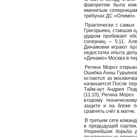
фаворитом была ком
именитым соперницам,
трибунах ДС «Олимп»
Практически с самых 
Григорьева, ставшая 
ударом пробивает об
соперниц – 5:11. Але
Динамовки играют пра
недостатка опыта допус
«Динамо» Москва в пе
Регина Мороз открыва
Ошибка Анны Гурьянов
остаются за москвичка
начинается! После пер
Тайм-аут Андрея Под
(11:10), Регина Мороз
второму техническом
защите и на блоке п
сравнять счёт в матче.
В третьем сете команд
в предыдущей партии,
Упорнейшая борьба д
практически не прекра