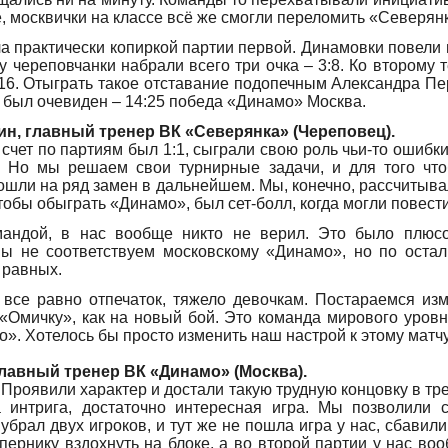
, москвички на классе всё же смогли переломить «Северянк
а практически копиркой партии первой. Динамовки повели в
 череповчанки набрали всего три очка – 3:8. Ко второму 
:16. Отыграть такое отставание подопечным Александра П
и был очевиден – 14:25 победа «Динамо» Москва.
н, главный тренер ВК «Северянка» (Череповец).
а счет по партиям был 1:1, сыграли свою роль чьи-то ошибки
. Но мы решаем свои турнирные задачи, и для того чт
шли на ряд замен в дальнейшем. Мы, конечно, рассчитывал
тобы обыграть «Динамо», был сет-болл, когда могли повести
андой, в нас вообще никто не верил. Это было плюсо
ы не соответствуем московскому «Динамо», но по оста
а равных.
все равно отпечаток, тяжело девочкам. Постараемся изм
 «Омичку», как на новый бой. Это команда мирового уров
». Хотелось бы просто изменить наш настрой к этому матчу
лавный тренер ВК «Динамо» (Москва).
Проявили характер и достали такую трудную концовку в тре
 интрига, достаточно интересная игра. Мы позволили с
убрал двух игроков, и тут же не пошла игра у нас, сбавили
пернику вздохнуть на блоке, а во второй партии у нас во