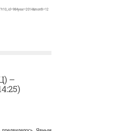
s/?r10_id=984year=2014&month=12
) –
4:25)
е предвиделось. Явным