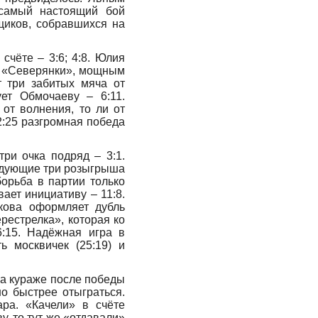
 самый настоящий бой
щиков, собравшихся на
счёте – 3:6; 4:8. Юлия
у «Северянки», мощным
т три забитых мяча от
ует Обмочаеву – 6:11.
от волнения, то ли от
12:25 разгромная победа
три очка подряд – 3:1.
ледующие три розыгрыша
борьба в партии только
ает инициативу – 11:8.
кова оформляет дубль
рестрелка», которая ко
6:15. Надёжная игра в
 москвичек (25:19) и
на кураже после победы
о быстрее отыграться.
ара. «Качели» в счёте
, то тут же «отдавали»