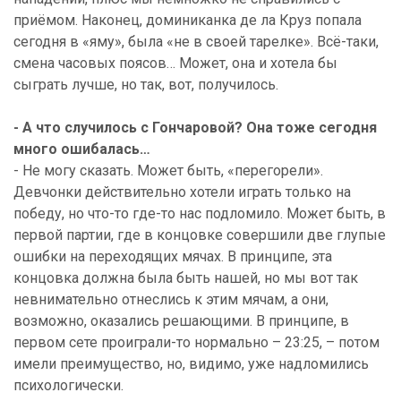
приёмом
.
Наконец
,
доминиканка
де
ла
Круз
попала
сегодня
в
«
яму
»,
была
«
не
в
своей
тарелке
».
Всё
-
таки
,
смена
часовых
поясов
…
Может
,
она
и
хотела
бы
сыграть
лучше
,
но
так
,
вот
,
получилось
.
- А что случилось с Гончаровой? Она тоже сегодня
много ошибалась…
-
Не
могу
сказать
.
Может
быть
, «
перегорели
».
Девчонки
действительно
хотели
играть
только
на
победу
,
но
что
-
то
где
-
то
нас
подломило
.
Может
быть
,
в
первой
партии
,
где
в
концовке
совершили
две
глупые
ошибки
на
переходящих
мячах
.
В
принципе
,
эта
концовка
должна
была
быть
нашей
,
но
мы
вот
так
невнимательно
отнеслись
к
этим
мячам
,
а
они
,
возможно
,
оказались
решающими
.
В
принципе
,
в
первом
сете
проиграли
-
то
нормально
– 23:25, –
потом
имели
преимущество
,
но
,
видимо
,
уже
надломились
психологически
.