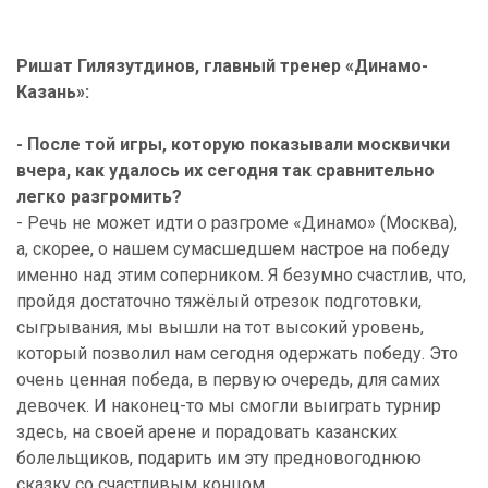
Ришат Гилязутдинов, главный тренер «Динамо-
Казань»:
- После той игры, которую показывали москвички
вчера, как удалось их сегодня так сравнительно
легко разгромить?
-
Речь
не
может
идти
о
разгроме
«
Динамо
» (
Москва
),
а
,
скорее
,
о
нашем
сумасшедшем
настрое
на
победу
именно
над
этим
соперником
.
Я
безумно
счастлив
,
что
,
пройдя
достаточно
тяжёлый
отрезок
подготовки
,
сыгрывания
,
мы
вышли
на
тот
высокий
уровень
,
который
позволил
нам
сегодня
одержать
победу
.
Это
очень
ценная
победа
,
в
первую
очередь
,
для
самих
девочек
.
И
наконец
-
то
мы
смогли
выиграть
турнир
здесь
,
на
своей
арене
и
порадовать
казанских
болельщиков
,
подарить
им
эту
предновогоднюю
сказку
со
счастливым
концом
.