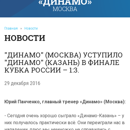
«ДИНАМО»
МОСКВА
Главная
»
Новости
НОВОСТИ
"ДИНАМО" (МОСКВА) УСТУПИЛО
"ДИНАМО" (КАЗАНЬ) В ФИНАЛЕ
КУБКА РОССИИ – 1:3.
29 декабря 2016
Юрий Панченко, главный тренер «Динамо» (Москва):
-
Сегодня
очень
хорошо
сыграло
«
Динамо
-
Казань
» –
у
них
получалось
практически
всё
.
Они
переиграли
нас
в
нападении
,
плюс
мы
немножко
не
справились
с