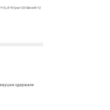
s/?r10_id=972year=2014&month=12
девушки одержали