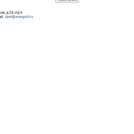
ая, д.24, стр.6.
ail:
sport@avangard.ru