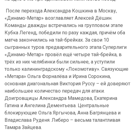
После перехода Александра Кошкина в Москву,
«Динамо-Метар» возглавляет Алексей Дёшин.
Команды дважды встречались на групповом этапе
Кубка Легенд, победили по разу каждая, причём оба
матча закончились на тай-брейках. За свои 10
сыгранных туров предварительного этапа Суперлиги
«Динамо-Метар» провёл ещё четыре тай-брейка, в
трёх из них челябинки были сильнее, а уступили
только калининградскому «Локомотиву». Связующие
«Метара» Ольга Форналёва и Ирина Сорокина,
основная диагональная Виктория Руссу – ей доверяют
наибольшее количество передач для атаки.
Доигровщицы Александра Мамедова, Екатерина
Гатина и Ангелина Дементьева. Центральные
блокирующие Ольга Яргычова, Анна Багрянцева и
Владислава Руденя. Либеро – весьма талантливая
Тамара Зайцева.