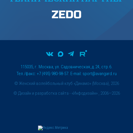
115035, г. Москва, ул. Садовническая, д.24, стр.6.
Тел./факс: +7 (495) 980-98-57. E-mail:
sport@avangard.ru
© Женский волейбольный клуб «Динамо» (Москва), 2026
©
Дизайн и разработка сайта
- «Инфодизайн» , 2006—2026