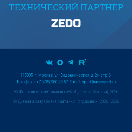
ТЕХНИЧЕСКИЙ ПАРТНЕР
115035, г. Москва, ул. Садовническая, д.24, стр.6.
Тел./факс: +7 (495) 980-98-57. E-mail:
sport@avangard.ru
© Женский волейбольный клуб «Динамо» (Москва), 2026
©
Дизайн и разработка сайта
- «Инфодизайн» , 2006—2026