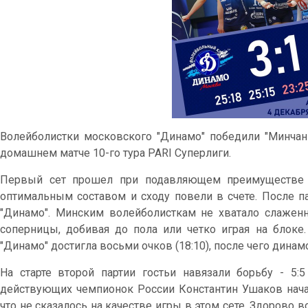
Волейболистки московского "Динамо" победили "Минчанку" 
домашнем матче 10-го тура PARI Суперлиги.
Первый сет прошел при подавляющем преимуществе 
оптимальным составом и сходу повели в счете. После па
"Динамо". Минским волейболисткам не хватало слаженн
соперницы, добивая до пола или четко играя на блок
"Динамо" достигла восьми очков (18:10), после чего динам
На старте второй партии гостьи навязали борьбу - 5:
действующих чемпионок России Константин Ушаков начал
что не сказалось на качестве игры в этом сете. Здорово