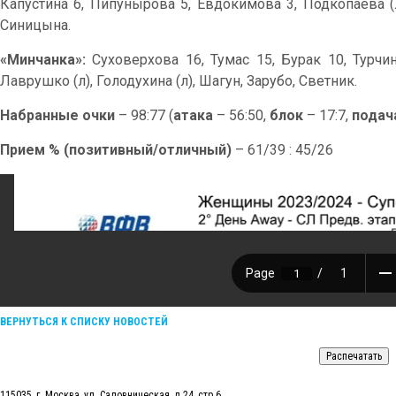
Капустина 6, Пипунырова 5, Евдокимова 3, Подкопаева (л
Синицына.
«Минчанка»:
Суховерхова 16, Тумас 15, Бурак 10, Турчин
Лаврушко (л), Голодухина (л), Шагун, Зарубо, Светник.
Набранные очки
– 98:77 (
атака
– 56:50,
блок
– 17:7,
подач
Прием % (позитивный/отличный)
– 61/39 : 45/26
ВЕРНУТЬСЯ К СПИСКУ НОВОСТЕЙ
115035, г. Москва, ул. Садовническая, д.24, стр.6.