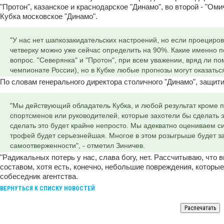
"Протон", казанское и краснодарское "Динамо", во второй - "Ом
Кубка московское "Динамо".
"У нас нет шапкозакидательских настроений, но если проецир
четверку можно уже сейчас определить на 90%. Какие именно п
вопрос. "Северянка" и "Протон", при всем уважении, вряд ли
чемпионате России), но в Кубке любые прогнозы могут оказатьс
По словам генерального директора столичного "Динамо", защити
"Мы действующий обладатель Кубка, и любой результат кроме п
спортсменов или руководителей, которые захотели бы сделать эт
сделать это будет крайне непросто. Мы адекватно оцениваем с
трофей будет серьезнейшая. Многое в этом розыгрыше будет зав
самоотверженности", - отметил Зиничев.
"Радикальных потерь у нас, слава богу, нет. Рассчитываю, что
составом, хотя есть, конечно, небольшие повреждения, которы
собеседник агентства.
ВЕРНУТЬСЯ К СПИСКУ НОВОСТЕЙ