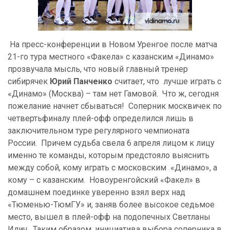
На пресс-конференции в Новом Уренгое после матча
21-го тура местного «Факела» с казанским «Динамо»
прозвучала мысль, что новый главный тренер
сибирячек
Юрий Панченко
считает, что лучше играть с
«Динамо» (Москва) – там нет Гамовой. Что ж, сегодня
пожелание начнет сбываться! Соперник москвичек по
четвертьфиналу плей-офф определился лишь в
заключительном туре регулярного чемпионата
России. Причем судьба свела 6 апреля лицом к лицу
именно те команды, которым предстояло выяснить
между собой, кому играть с московским «Динамо», а
кому – с казанским. Новоуренгойский «Факел» в
домашнем поединке уверенно взял верх над
«Тюменью-ТюмГУ» и, заняв более высокое седьмое
место, вышел в плей-офф на подопечных Светланы
Илич. Таким образом, инициатива выбора соперника в