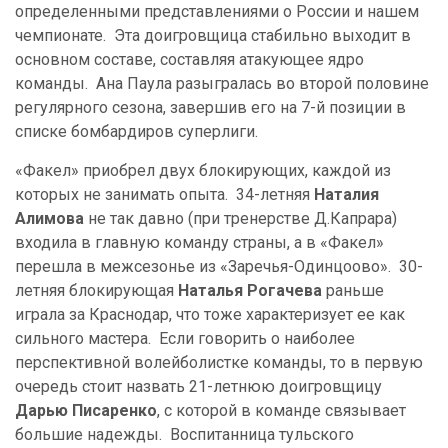
определенными представлениями о России и нашем
чемпионате. Эта доигровщица стабильно выходит в
основном составе, составляя атакующее ядро
команды. Ана Паула разыгралась во второй половине
регулярного сезона, завершив его на 7-й позиции в
списке бомбардиров суперлиги.
«Факел» приобрел двух блокирующих, каждой из
которых не занимать опыта. 34-летняя
Наталия
Алимова
не так давно (при тренерстве Д.Капрара)
входила в главную команду страны, а в «Факел»
перешла в межсезонье из «Заречья-Одинцоово». 30-
летняя блокирующая
Наталья Рогачева
раньше
играла за Краснодар, что тоже характеризует ее как
сильного мастера. Если говорить о наиболее
перспективной волейболистке команды, то в первую
очередь стоит назвать 21-летнюю доигровщицу
Дарью Писаренко
, с которой в команде связывает
большие надежды. Воспитанница тульского