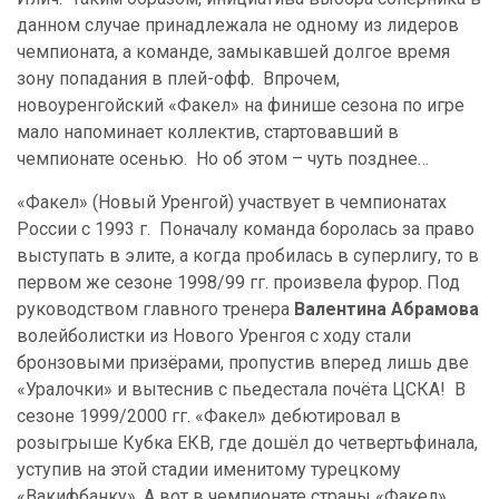
данном случае принадлежала не одному из лидеров
чемпионата, а команде, замыкавшей долгое время
зону попадания в плей-офф. Впрочем,
новоуренгойский «Факел» на финише сезона по игре
мало напоминает коллектив, стартовавший в
чемпионате осенью. Но об этом – чуть позднее…
«Факел» (Новый Уренгой) участвует в чемпионатах
России с 1993 г. Поначалу команда боролась за право
выступать в элите, а когда пробилась в суперлигу, то в
первом же сезоне 1998/99 гг. произвела фурор. Под
руководством главного тренера
Валентина Абрамова
волейболистки из Нового Уренгоя с ходу стали
бронзовыми призёрами, пропустив вперед лишь две
«Уралочки» и вытеснив с пьедестала почёта ЦСКА! В
сезоне 1999/2000 гг. «Факел» дебютировал в
розыгрыше Кубка ЕКВ, где дошёл до четвертьфинала,
уступив на этой стадии именитому турецкому
«Вакифбанку». А вот в чемпионате страны «Факел»