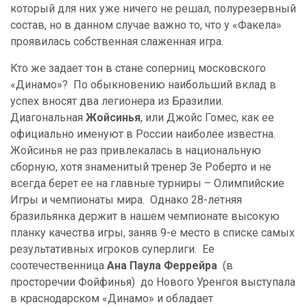
который для них уже ничего не решал, полурезервный
состав, но в данном случае важно то, что у «Факела»
проявилась собственная слаженная игра.
Кто же задает тон в стане соперниц московского
«Динамо»? По обыкновению наибольший вклад в
успех вносят два легионера из Бразилии.
Диагональная
Жойсинья
, или Джойс Гомес, как ее
официально именуют в России наиболее известна.
Жойсинья не раз привлекалась в национальную
сборную, хотя знаменитый тренер Зе Роберто и не
всегда берет ее на главные турниры – Олимпийские
Игры и чемпионаты мира. Однако 28-летняя
бразильянка держит в нашем чемпионате высокую
планку качества игры, заняв 9-е место в списке самых
результативных игроков суперлиги. Ее
соотечественница
Ана Паула
Феррейра
(в
просторечии Фойфинья) до Нового Уренгоя выступала
в краснодарском «Динамо» и обладает