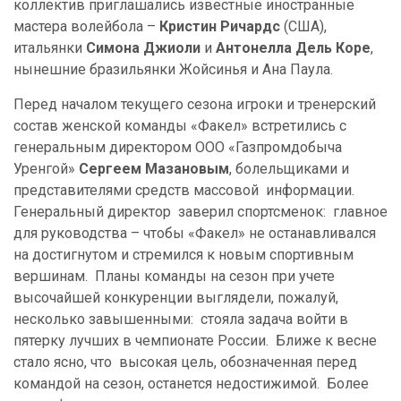
коллектив приглашались известные иностранные
мастера волейбола –
Кристин Ричардс
(США),
итальянки
Симона Джиоли
и
Антонелла Дель Коре
,
нынешние бразильянки Жойсинья и Ана Паула.
Перед началом текущего сезона игроки и тренерский
состав женской команды «Факел» встретились с
генеральным директором ООО «Газпромдобыча
Уренгой»
Сергеем Мазановым
, болельщиками и
представителями средств массовой информации.
Генеральный директор заверил спортсменок: главное
для руководства – чтобы «Факел» не останавливался
на достигнутом и стремился к новым спортивным
вершинам. Планы команды на сезон при учете
высочайшей конкуренции выглядели, пожалуй,
несколько завышенными: стояла задача войти в
пятерку лучших в чемпионате России. Ближе к весне
стало ясно, что высокая цель, обозначенная перед
командой на сезон, останется недостижимой. Более