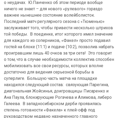
о неудачах. Ю.Панченко об этом периоде вообще
ничего не знает – для нового «рулевого» гораздо
важнее нынешнее состояние волейболисток.
Последний матч регулярного сезона с «Тюменью»
заслуживает того, чтобы привести несколько штрихов
той победы. В поединке, итог которого имел значение
для каждого из соперников, «Факел» просто подавил
гостей на блоке (11:1) и подаче (10:2), позволив набрать
проигравшим лишь 40 очков за три сета! Это говорит
о том, что в случае необходимости коллектив способен
мобилизовать все свои ресурсы, которых вполне
достаточно для ведения серьезной борьбы в
суперлиге. Большую часть матча на площадке
находился следующий состав: связующая Парегина,
диагональная Жойсинья, доигровщицы Писаренко и
Ана Паула, блокирующие Рогачева и Алимова, либеро
Галеева. В западносибирском дерби проявилась
степень готовности «Факела» к плей-офф под
руководством недавно назначенного главного