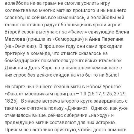
волейбола из-за травм не смогла усилить игру
коллектива во многих матчах прошлого и нынешнего
сезонов, но сейчас все изменилось, и волейбольный
талант постоянно радует болельщиков яркой игрой.
Второй сезон выступают за «Факел» связующие
Елена
Маслова
(пришла из «Самородка») и
Анна Парегина
(из «Омички»). В прошлом году они сами проходили
притирку в команде, что отчасти сказалось на
бомбардирских показателях уренгойских итальянок
Джиоли и Дель Коре, но в нынешнем чемпионате с
них спрос без всяких скидок на что бы то ни было!
На старте нынешнего сезона матч в Новом Уренгое
«Факел» москвичкам проиграл – 1:3 (25:17, 9:25, 27:29,
18:25). В январе встреча второго круга завершилась с
таким же счетом в пользу «Динамо». Однако, как уже
отмечалось выше, сейчас сибирячки «на ходу» и
предыдущие матчи составляют для них историю.
Причем не настолько приятную, чтобы долго помнить