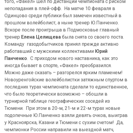
того, «Факел» шел по дистанции чемпионата с риском
непопадания в плей-офф. На матче 10 февраля в
Одинцово среди публики был замечен известный в
прошлом волейболист, а ныне тренер Ю.Панченко.
Вскоре после проигрыша в Подмосковье главный
тренер
Елена Целищева
была снята со своего поста.
Команду газодобытчиков принял прежде активно
работавший с мужскими коллективами
Юрий
Панченко
. С приходом нового наставника, как это
иногда бывает в спорте, «Факел» преобразился.
Можно даже сказать – разгорелся ярким пламенем!
Новоуренгойские волейболистки затяжным спуртом в
последних турах чемпионата сделали то единственное,
что было теоретически возможно – обошли в
турнирной таблице географических соседей из
Тюмени. При этом в 20-м, 21-м и 22-м турах новые
подопечные Ю.Панченко взяли девять очков, выиграв
у Красноярска, Казани и Тюмени с сухим счетом! Да,
чемпионки России направили на выездной матч,