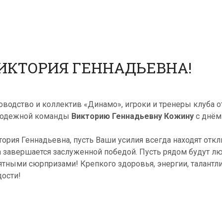
ВИКТОРИЯ ГЕННАДЬЕВНА!
оводство и коллектив «Динамо», игроки и тренеры клуба 
одежной команды
Викторию Геннадьевну Кожину
с днём
тория Геннадьевна, пусть Ваши усилия всегда находят откл
а завершается заслуженной победой. Пусть рядом будут люд
ятными сюрпризами! Крепкого здоровья, энергии, талантл
дости!