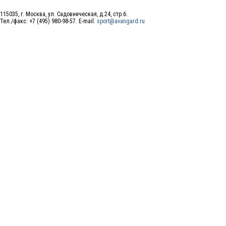
115035, г. Москва, ул. Садовническая, д.24, стр.6.
Тел./факс: +7 (495) 980-98-57. E-mail:
sport@avangard.ru