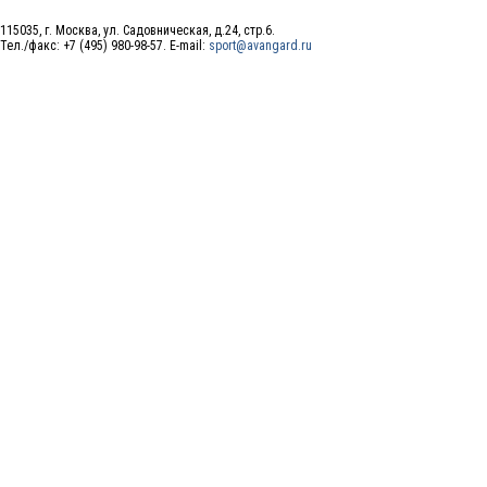
115035, г. Москва, ул. Садовническая, д.24, стр.6.
Тел./факс: +7 (495) 980-98-57. E-mail:
sport@avangard.ru