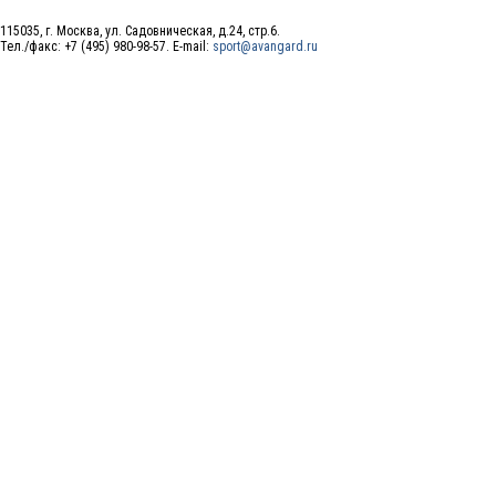
115035, г. Москва, ул. Садовническая, д.24, стр.6.
Тел./факс: +7 (495) 980-98-57. E-mail:
sport@avangard.ru