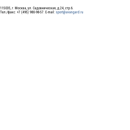
115035, г. Москва, ул. Садовническая, д.24, стр.6.
Тел./факс: +7 (495) 980-98-57. E-mail:
sport@avangard.ru