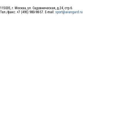
115035, г. Москва, ул. Садовническая, д.24, стр.6.
Тел./факс: +7 (495) 980-98-57. E-mail:
sport@avangard.ru